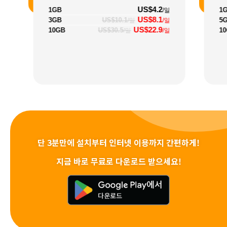
US$4.2
1GB
1
/일
US$8.1
3GB
US$10.1
5
/일
/일
US$22.9
10GB
US$30.5
1
/일
/일
단 3분만에 설치부터 인터넷 이용까지 간편하게!
지금 바로 무료로 다운로드 받으세요!