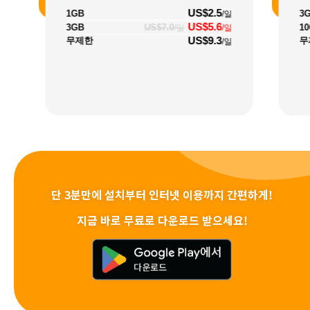
US$2.5
1GB
3
/일
US$5.6
3GB
US$7.0
1
/일
/일
US$9.3
무제한
무
/일
단 3분만에 설치부터 인터넷 이용까지 간편하게!
지금 바로 무료로 다운로드 받으세요!