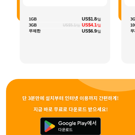
US$1.8
1GB
3
/일
US$4.1
3GB
US$5.1
1
/일
/일
US$6.9
무제한
무
/일
단 3분만에 설치부터 인터넷 이용까지 간편하게!
지금 바로 무료로 다운로드 받으세요!