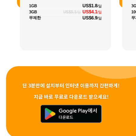
US$1.8
1GB
3
/일
US$4.1
3GB
US$5.1
1
/일
/일
US$6.9
무제한
무
/일
단 3분만에 설치부터 인터넷 이용까지 간편하게!
지금 바로 무료로 다운로드 받으세요!