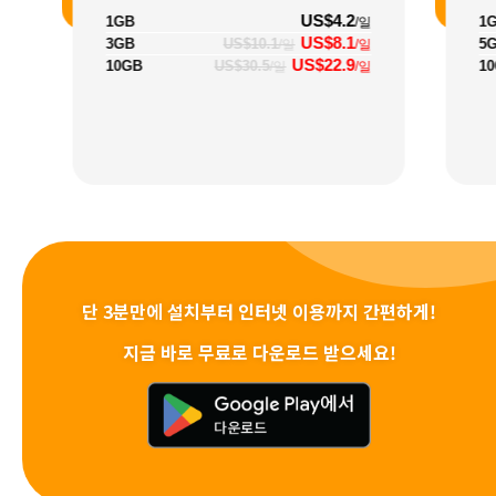
US$4.2
1GB
1
/일
US$8.1
3GB
US$10.1
5
/일
/일
US$22.9
10GB
US$30.5
1
/일
/일
단 3분만에 설치부터 인터넷 이용까지 간편하게!
지금 바로 무료로 다운로드 받으세요!