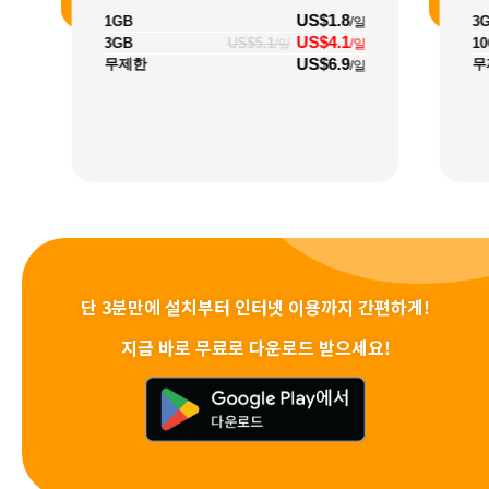
US$1.8
1GB
3
/일
US$4.1
3GB
US$5.1
1
/일
/일
US$6.9
무제한
무
/일
단 3분만에 설치부터 인터넷 이용까지 간편하게!
지금 바로 무료로 다운로드 받으세요!