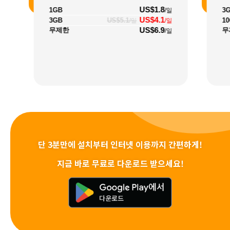
US$1.8
1GB
3
/일
US$4.1
3GB
US$5.1
1
/일
/일
US$6.9
무제한
무
/일
단 3분만에 설치부터 인터넷 이용까지 간편하게!
지금 바로 무료로 다운로드 받으세요!