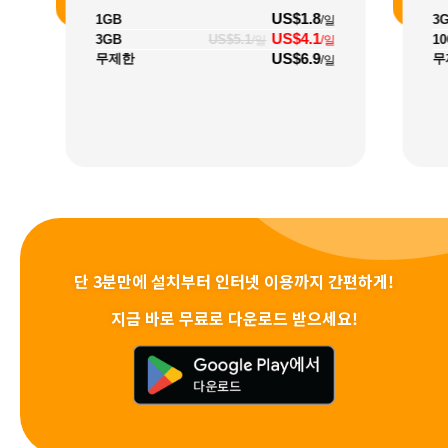
US$1.8
1GB
3
/일
US$4.1
3GB
US$5.1
1
/일
/일
US$6.9
무제한
무
/일
단 3분만에 설치부터 인터넷 이용까지 간편하게!
지금 바로 무료로 다운로드 받으세요!