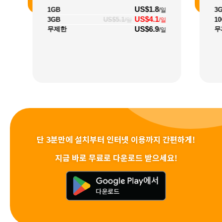
US$1.8
1GB
3
/일
US$4.1
3GB
US$5.1
1
/일
/일
US$6.9
무제한
무
/일
단 3분만에 설치부터 인터넷 이용까지 간편하게!
지금 바로 무료로 다운로드 받으세요!