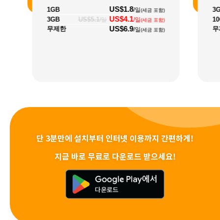
US$1.8
1GB
3
/일
(세금 포함)
US$4.1
3GB
US$5.1
1
/일
/일
(세금 포함)
US$6.9
무제한
무
/일
(세금 포함)
단 3분만에 설치부터 인터넷 이용까지 간편하게!
지금 바로 무료로 다운로드 받으세요!