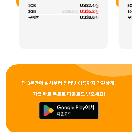
US$2.4
1GB
3
/일
US$5.2
3GB
US$6.5
1
/일
/일
US$8.6
무제한
무
/일
단 3분만에 설치부터 인터넷 이용까지 간편하게!
지금 바로 무료로 다운로드 받으세요!