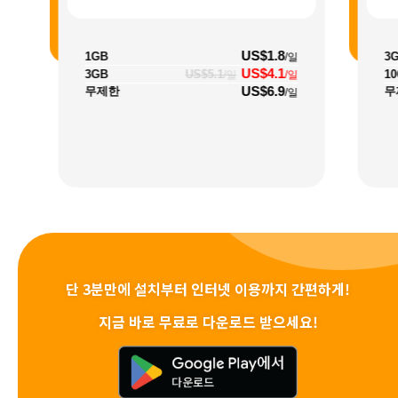
US$1.8
1GB
3
/일
US$4.1
3GB
US$5.1
1
/일
/일
US$6.9
무제한
무
/일
단 3분만에 설치부터 인터넷 이용까지 간편하게!
지금 바로 무료로 다운로드 받으세요!