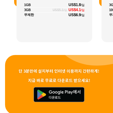
US$1.8
1GB
3
/일
US$4.1
3GB
US$5.1
1
/일
/일
US$6.9
무제한
무
/일
단 3분만에 설치부터 인터넷 이용까지 간편하게!
지금 바로 무료로 다운로드 받으세요!