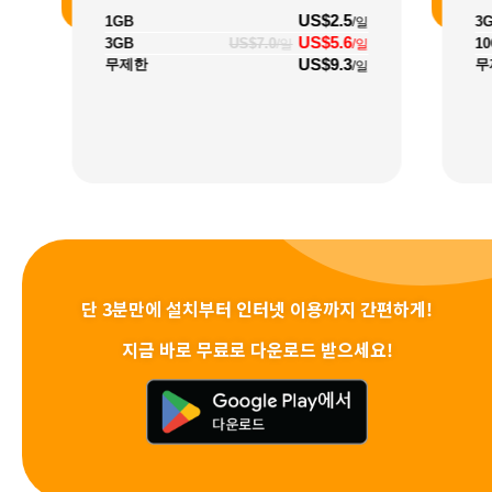
US$2.5
1GB
3
/일
US$5.6
3GB
US$7.0
1
/일
/일
US$9.3
무제한
무
/일
단 3분만에 설치부터 인터넷 이용까지 간편하게!
지금 바로 무료로 다운로드 받으세요!