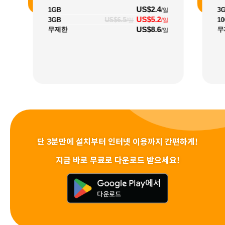
US$2.4
1GB
3
/일
US$5.2
3GB
US$6.5
1
/일
/일
US$8.6
무제한
무
/일
단 3분만에 설치부터 인터넷 이용까지 간편하게!
지금 바로 무료로 다운로드 받으세요!