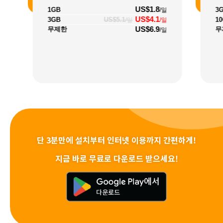
US$1.8
1GB
3
/일
US$4.1
3GB
US$5.1
1
/일
/일
US$6.9
무제한
무
/일
단 3분만에 설치부터 인터넷 이용까지 간편하게!
지금 바로 무료로 다운로드 받으세요!