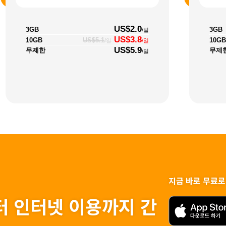
US$2.0
3GB
3GB
/일
US$3.8
10GB
10GB
US$5.1
/일
/일
US$5.9
무제한
무제
/일
지금 바로 무료로
터 인터넷 이용까지 간