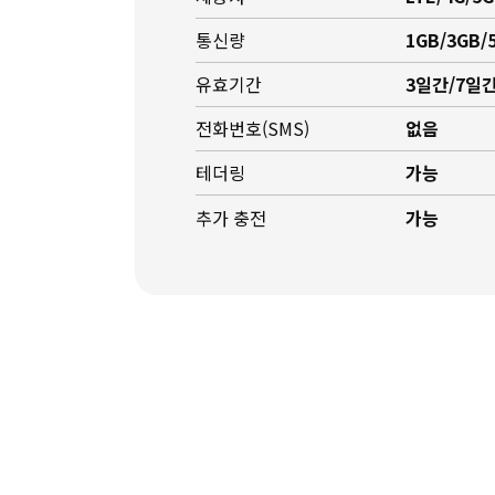
통신량
1GB/3GB/
유효기간
3일간/7일간
전화번호(SMS)
없음
테더링
가능
추가 충전
가능