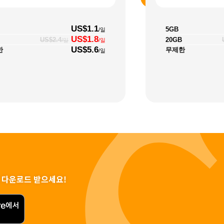
US$1.1
5GB
/일
US$1.8
20GB
US$2.4
/일
/일
US$5.6
한
무제한
/일
 다운로드 받으세요!