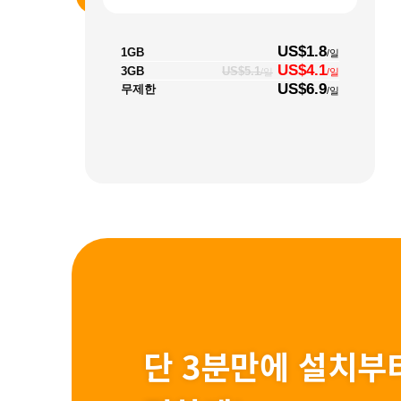
US$1.8
1GB
/일
US$4.1
3GB
US$5.1
/일
/일
US$6.9
무제한
/일
단 3분만에 설치부