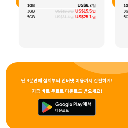
US$6.7
1GB
1
/일
US$15.5
3GB
US$19.3
3
/일
/일
US$25.1
5GB
US$31.4
5
/일
/일
단 3분만에 설치부터 인터넷 이용까지 간편하게!
지금 바로 무료로 다운로드 받으세요!