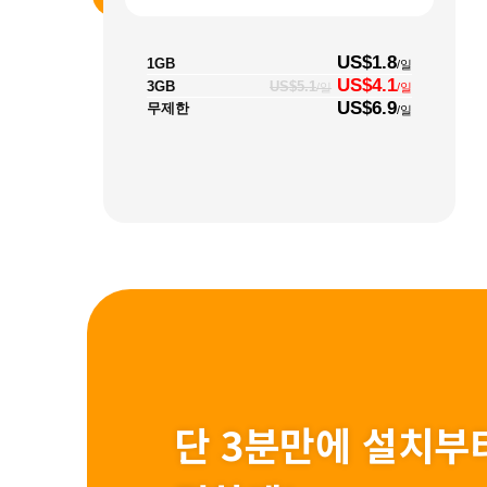
US$1.8
1GB
/일
US$4.1
3GB
US$5.1
/일
/일
US$6.9
무제한
/일
단 3분만에 설치부