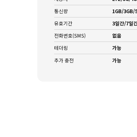
통신량
1GB/3GB/
유효기간
3일간/7일간
전화번호(SMS)
없음
테더링
가능
추가 충전
가능