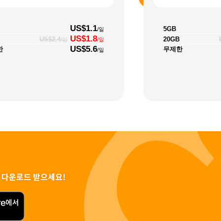
US$1.1
5GB
/일
US$1.8
20GB
US$2.4
/일
/일
US$5.6
한
무제한
/일
 다운로드 받으세요!