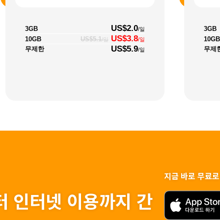
US$2.0
3GB
3GB
/일
US$3.8
10GB
10GB
US$5.1
/일
/일
US$5.9
무제한
무제
/일
지금 바로 무료로
터 인터넷 이용까지 간