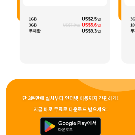
US$2.5
1GB
3
/일
US$5.6
3GB
US$7.0
1
/일
/일
US$9.3
무제한
무
/일
단 3분만에 설치부터 인터넷 이용까지 간편하게!
지금 바로 무료로 다운로드 받으세요!