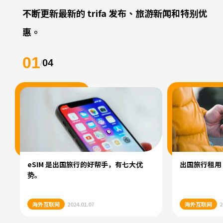
不断更新最新的 trifa 发布、旅游新闻和特别优
惠。
01
04
/
eSIM 是出国旅行的好帮手，有七大优
出国旅行租用 Wi
势。
海外互联网
2024.01.07
海外互联网
2