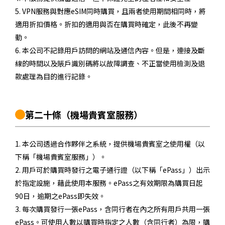
5. VPN服務與對應eSIM同時購買，且兩者使用期間相同時，將
適用折扣價格。折扣的適用與否在購買時確定，此後不再變
動。
6. 本公司不記錄用戶訪問的網站及通信內容。但是，連接及斷
線的時間以及賬戶識別碼將以故障調查、不正當使用檢測及退
款處理為目的進行記錄。
第二十條
（機場貴賓室服務）
1. 本公司透過合作夥伴之系統，提供機場貴賓室之使用權（以
下稱「機場貴賓室服務」）。
2. 用戶可於購買時發行之電子通行證（以下稱「ePass」）出示
於指定設施，藉此使用本服務。ePass之有效期限為購買日起
90日，逾期之ePass即失效。
3. 每次購買發行一張ePass，含同行者在內之所有用戶共用一張
ePass。可使用人數以購買時指定之人數（含同行者）為限，購