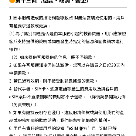
第十三條
（退款・取消・變更）
1. 因本服務造成的技術問題導致eSIM無法安裝或使用的，用戶
有權要求退款或更換。
(1) 為了識別問題是否是由本服務引起的技術問題，用戶應按照
客戶支持提供的說明或問題發生時指定的信息和圖像請求進行
操作。
（2）如未提供客服提供的信息，將不予退款。
2. 如果在客服通知後仍無法激活，您可以在購買之日起30天內
申請退款。
3. 若已過有效期，則不接受剩餘數據量的退款。
4. 替代手機、SIM卡、酒店電話等產生的費用以及與客戶的
eSIM賬戶不直接關聯的費用將不予退款。 （詳情請參閱第九條
（免責聲明））
5. 如果有證據表明存在濫用、違反服務條款或與使用我們的產
品或服務相關的欺詐活動，我們保留拒絕退款的權利。
6. 用戶有責任確認用戶的設備“eSIM 兼容”且“SIM 已解