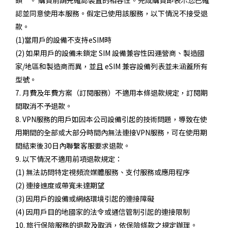
鎖”。 購買前請先確認裝置的相容性。完成購買即表示您已確
認並同意使用本服務。假定已使用該服務，以下情況不接受退
款。
(1)當用戶的設備不支持eSIM時
(2) 如果用戶的設備未鎖定 SIM 設備兼容性因運營商、製造國
家/地區和製造商而異，並且 eSIM 兼容設備列表並未涵蓋所有
型號。
7. 月費及年費方案（訂閱服務）不適用本條退款規定，訂閱期
間取消不予退款。
8. VPN服務的用戶如因本公司設備引起的技術問題，導致在使
用期間的全部或大部分時間內無法連接VPN服務，可在使用期
間結束後30日內聯繫客服要求退款。
9. 以下情況不適用前項退款規定：
(1) 無法訪問特定視頻流媒體服務、支付服務或應用程序
(2) 連接速度或帶寬未達期望
(3) 因用戶的設備或網絡環境引起的連接障礙
(4) 因用戶目的地國家的法令或通信管制引起的連接限制
10. 旅行保險服務的退款及取消，依保險條款之規定辦理。