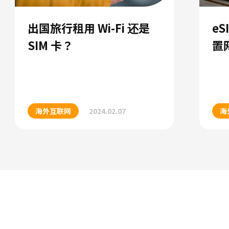
出国旅行租用 Wi-Fi 还是
e
SIM 卡？
置
海外互联网
2024.02.07
海外