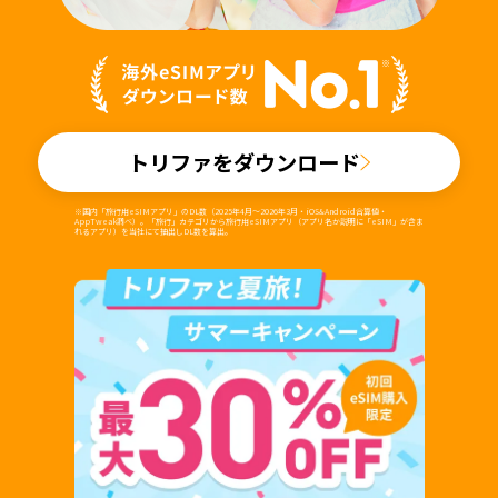
トリファをダウンロード
※国内「旅行用eSIMアプリ」のDL数（2025年4月～2026年3月・iOS&Android合算値・
AppTweak調べ）。「旅行」カテゴリから旅行用eSIMアプリ（アプリ名か説明に「eSIM」が含ま
れるアプリ）を当社にて抽出しDL数を算出。