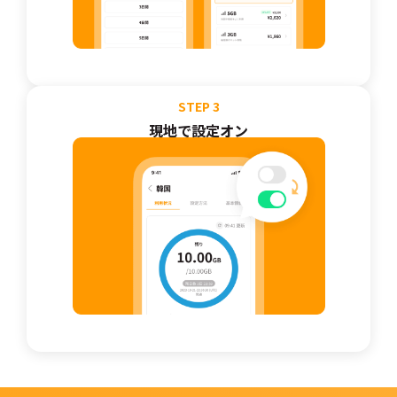
STEP
3
現地で設定オン