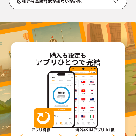
Q.
後から高額請求が来ないか心配
ん。
LINEやInstagramの通話機能は無料で利用いただけます。
A.
トリファは事前に決まった量のデータを決まった金額で購
入する「前払い式」。後から高額請求が届くことは一切あ
りませんので、安心してご利用いただけます。
購入も設定も
アプリひとつで完結