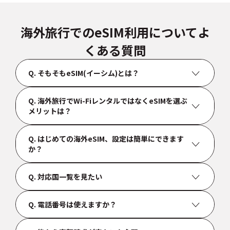
海外旅行でのeSIM利用についてよ
くある質問
Q.
そもそもeSIM(イーシム)とは？
A.
eSIMとは、スマートフォン本体に内蔵されたチップに通信
Q.
海外旅行でWi-FiレンタルではなくeSIMを選ぶ
情報を書き込む「本体一体型のSIM」です。物理的なSIMカ
メリットは？
ードの差し替えが不要なため、日本にいる間に準備を済ま
せ、旅行先に到着した瞬間から海外でのインターネットが
A.
Wi-Fiレンタルのように重いルーターを持ち運ぶ必要がな
利用可能になります。
Q.
はじめての海外eSIM、設定は簡単にできます
く、充電の手間もありません。紛失や破損の賠償リスクも
か？
ないため、現在の海外旅行の通信手段として最も推奨され
eSIMは「海外旅行の新常識」とも言える、便利でカンタン
ています。
に使える通信技術です。
A.
はい、非常に簡単です。トリファのアプリ内で案内される
Q.
対応国一覧を見たい
通りに操作するだけで、最短3分で完了します。日本人スタ
また、eSIMは旅行前のWi-Fiルーターの受け取りや、帰国後
ッフによる24時間年中無休のサポートも完備しています。
の返却の手間もありません。海外旅行をより身軽に便利に
A.
トリファは世界中ほぼ全ての国と地域に対応しています。
できる点がeSIMの大きなメリットです。
Q.
電話番号は使えますか？
各国ごとの料金については、アプリを無料インストールし
トリファのチャットサポートは24時間365日対応している
てご確認ください。
ので、時差のある海外でもすぐに相談することができま
A.
トリファでは海外の携帯番号を取得することはできませ
す。