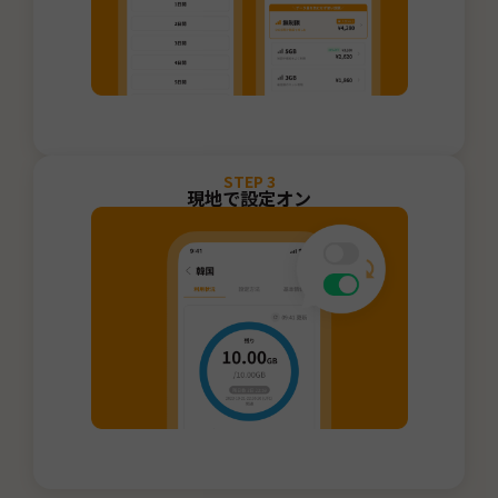
STEP
3
現地で設定オン