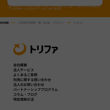
※国内「旅行用eSIMアプリ」のDL数（2025年4月～2026年3月・iOS&Android合算値・AppTweak調べ）。「旅行」カテゴリから旅行用eSIMアプ
リ（アプリ名か説明に「eSIM」が含まれるアプリ）を当社にて抽出しDL数を算出。
HOME
ご利用可能国一覧（料金・プラン）
トルコ
会社概要
法人サービス
よくあるご質問
利用に関する問い合わせ
法人のお問い合わせ
パートナーシッププログラム
コラム・ブログ
特定商取引法