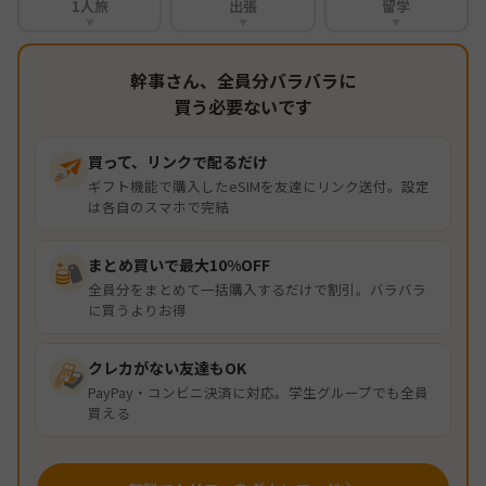
1人旅
出張
留学
▼
▼
▼
幹事さん、全員分バラバラに
買う必要ないです
買って、リンクで配るだけ
ギフト機能で購入したeSIMを友達にリンク送付。設定
は各自のスマホで完結
まとめ買いで最大10%OFF
全員分をまとめて一括購入するだけで割引。バラバラ
に買うよりお得
クレカがない友達もOK
PayPay・コンビニ決済に対応。学生グループでも全員
買える