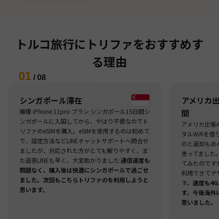
トルコ旅行にトリファをおすすめす
る理由
01
/
08
シンガポール滞在
アメリカ出張
機種 iPhone 11pro プラン シンガポール15日間シ
間
ンガポールに入国してから、やはり不便なのでト
アメリカ出張
リファのeSIMを購入。eSIMを使用するのは初めて
タルWifiを
で、設定方法などLINEチャットサポートへ問合せ
のと返却もめ
ましたが、対応された方がとても解りやすく、ま
思ってました
た返答LINEも早く、大変助かりました.
通信速度も
てみたのですが
問題なく、購入後は快適にシンガポールで過ごせ
利用できてデ
ました。次回もこちらトリファのを利用しようと
す。
速度も4
思います。
す。今後海外
思いました。