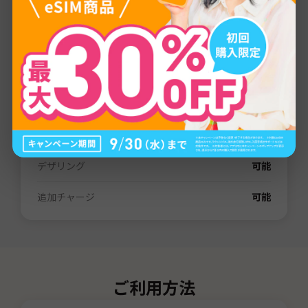
プロバイダー
LTE/5G/4G
通信量
1GB
/
3GB
/
5GB
/
10GB
/
20GB
/
30GB
/
80GB
/
無制限
有効期間
3日間
/
7日間
/
15日間
/
31日間
/
60日間
電話番号（SMS）
なし
デザリング
可能
追加チャージ
可能
ご利用方法