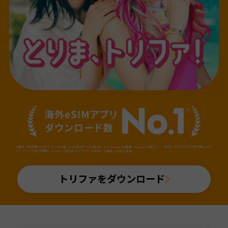
※国内「旅行用eSIMアプリ」のDL数（2025年4月～2026年3月・iOS&Android合算値・AppTweak調べ）。「旅行」カテゴリから旅行用eSIMア
プリ（アプリ名か説明に「eSIM」が含まれるアプリ）を当社にて抽出しDL数を算出。
トリファをダウンロード