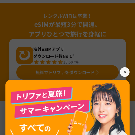
レンタルWiFiは卒業！
eSIMが最短3分で開通、
アプリひとつで旅行を身軽に
海外eSIMアプリ
ダウンロード数No.1
※
15,507
件
×
無料でトリファをダウンロード
※国内「旅行用eSIMアプリ」のDL数（2025年4月～2026年3月・iOS&Android合算値・AppTweak調べ）。「旅行」カテゴリから旅行用eSIMアプ
リ（アプリ名か説明に「eSIM」が含まれるアプリ）を当社にて抽出しDL数を算出。
基本情報
ネットワーク
Avea, Turkcell