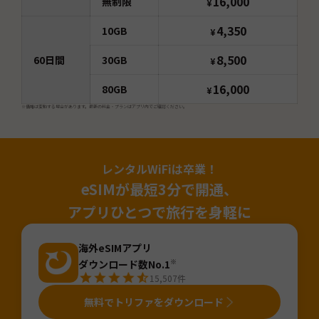
16,000
無制限
¥
4,350
10GB
¥
8,500
60
日間
30GB
¥
16,000
80GB
¥
※価格は変動する場合があります。最新の料金・プランはアプリ内でご確認ください。
レンタルWiFiは卒業！
eSIMが最短3分で開通、
アプリひとつで旅行を身軽に
海外eSIMアプリ
ダウンロード数No.1
※
15,507
件
無料でトリファをダウンロード