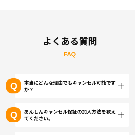
よくある質問
FAQ
本当にどんな理由でもキャンセル可能です
Q
か？
回線を開通する前なら、「あんしんキャンセル」に
加入していただくだけで、コロナの感染状況や急な
あんしんキャンセル保証の加入方法を教え
Q
てください。
お仕事はもちろん、「やっぱり気が変わった」な
ど、どのような理由であってもプラン料金が100%返
トリファアプリにて訪問予定国のプランを選択いた