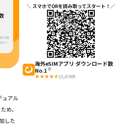
＼ スマホでQRを読み取ってスタート！／
数
・
ら旅行用
当社に
海外eSIMアプリ ダウンロード数
※
No.1
15,478
件
デュアル
るため、
加した