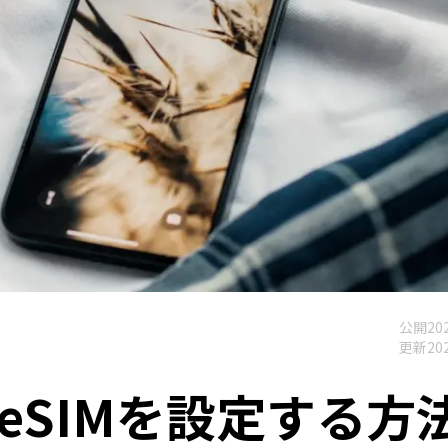
公開
202
更新
202
3でeSIMを設定する方