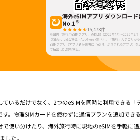
海外eSIMアプリ ダウンロード
※
No.1
15,478
件
※国内「旅行用eSIMアプリ」のDL数（2025年4月～2026年3月
iOS&Android合算値・AppTweak調べ）。「旅行」カテゴリか
eSIMアプリ（アプリ名か説明に「eSIM」が含まれるアプリ）を
て抽出しDL数を算出。
に対応しているだけでなく、2つのeSIMを同時に利用できる「
neです。物理SIMカードを使わずに通信プランを追加でき
台で使い分けたり、海外旅行時に現地のeSIMを手軽に追
ました。