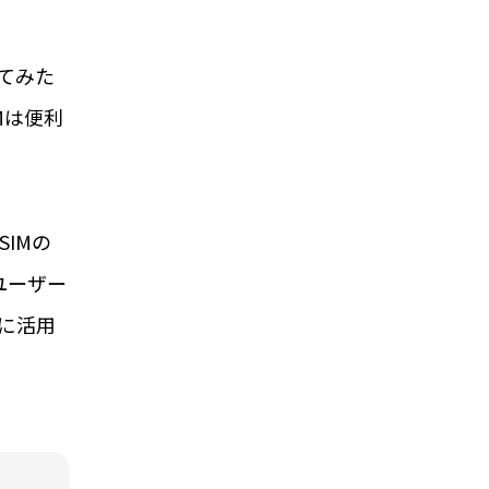
ってみた
Mは便利
SIMの
ユーザー
限に活用