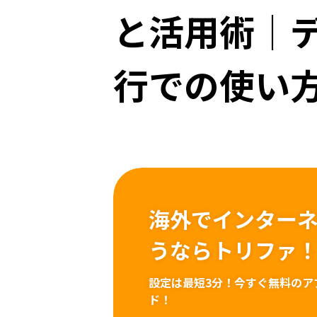
と活用術｜デ
行での使い
海外でインター
うならトリファ
設定は最短3分！
今すぐ無料のア
ド！