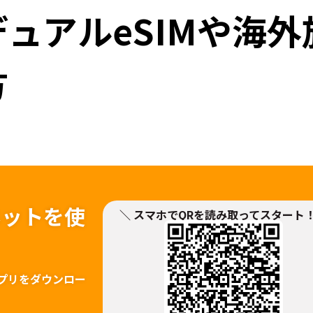
ュアルeSIMや海外
方
ネットを
使
＼ スマホでQRを読み取ってスタート
！
プリをダウンロー