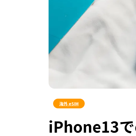
海外 eSIM
iPhone1