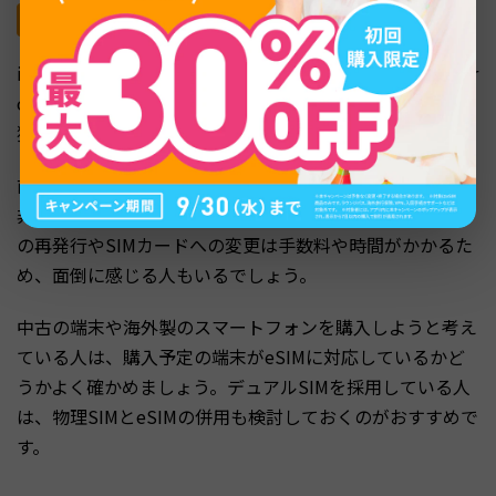
eSIM非対応の機種に乗り換えにくくなる
iPhone16でeSIMを利用すると、eSIM非対応の機種やAndr
oid端末への乗り換えが難しくなり、機種変更の選択肢が
狭まってしまいます。
前述のとおり機種変更時はeSIMの再発行が必要で、eSIM
非対応の端末にはeSIMデータの移行もできません。eSIM
の再発行やSIMカードへの変更は手数料や時間がかかるた
め、面倒に感じる人もいるでしょう。
中古の端末や海外製のスマートフォンを購入しようと考え
ている人は、購入予定の端末がeSIMに対応しているかど
うかよく確かめましょう。デュアルSIMを採用している人
は、物理SIMとeSIMの併用も検討しておくのがおすすめで
す。