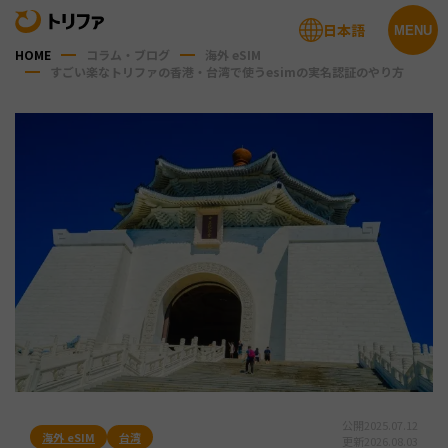
日本語
MENU
HOME
コラム・ブログ
海外 eSIM
すごい楽なトリファの香港・台湾で使うesimの実名認証のやり方
公開
2025.07.12
海外 eSIM
台湾
更新
2026.08.03