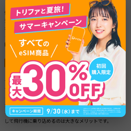
慣れないサイトでの入力作業や、情報のダブルチェックに
費やしていた時間を、丸ごと節約できます。旅行前の貴重
な時間を、本来やるべきパッキングや旅程の最終確認とい
った、もっとワクワクする準備に使いましょう。手続きが
簡単なので、心理的な負担もありません。
メリット②：出発前に日本で安心して準備完了。
「もしも」の不安を解消
すべての手続きが、使い慣れた日本語のアプリで完結しま
す。「現地の空港に着いてから認証がうまくいかなかった
らどうしよう…」「英語のサイトで登録を間違えていない
かな…」といった、海外旅行にありがちな通信関連の不安
を、日本にいるうちに解消できます。万全の状態で、安心
して飛行機に乗り込めるのは大きなメリットです。