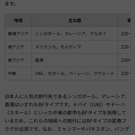
ます。
地域
主な国
電
東南アジア
シンガポール、マレーシア、ブルネイ
220〜2
南アジア
スリランカ、モルディブ
220〜2
東アジア
香港
220V
中東
UAE、カタール、バーレーン、クウェート
220〜2
日本人に人気の旅行先であるシンガポール、マレーシア、
香港はいずれもBFタイプです。ドバイ（UAE）やドーハ
（カタール）といった中東の都市もBFタイプを採用して
いるため、これらの地域への旅行にはBFタイプの変換プ
ラグが必須です。なお、ミャンマーやパキスタン、バング