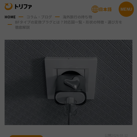
日本語
MENU
HOME
コラム・ブログ
海外旅行の持ち物
BFタイプの変換プラグとは？対応国一覧・形状の特徴・選び方を
徹底解説
公開
2026.03.12