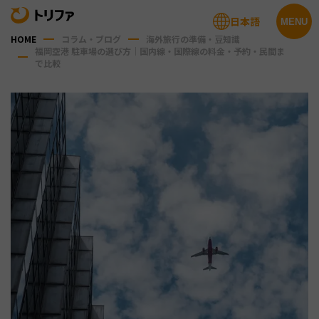
日本語
MENU
HOME
コラム・ブログ
海外旅行の準備・豆知識
福岡空港 駐車場の選び方｜国内線・国際線の料金・予約・民間ま
で比較