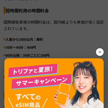
短時間利用の時間料金
国際線駐車場の時間料金は、国内線よりも単価が低く設定
されています。
入庫から30分以内：無料
30分〜60分：400円
×
60分以降：30分ごとに200円
見送り・出迎えで短時間立ち寄るだけなら、国際線駐車場
のほうが料金面で有利です。30分以内なら無料という点は
国内線と同じですが、それ以降の時間料金が約2割安くな
っています。
大型車両の料金
国際線駐車場の平面駐車場は、全高3.5mまでの大型車両