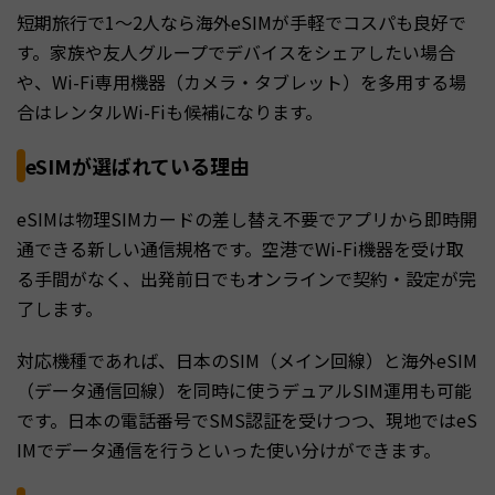
短期旅行で1〜2人なら海外eSIMが手軽でコスパも良好で
す。家族や友人グループでデバイスをシェアしたい場合
や、Wi-Fi専用機器（カメラ・タブレット）を多用する場
合はレンタルWi-Fiも候補になります。
eSIMが選ばれている理由
eSIMは物理SIMカードの差し替え不要でアプリから即時開
通できる新しい通信規格です。空港でWi-Fi機器を受け取
る手間がなく、出発前日でもオンラインで契約・設定が完
了します。
対応機種であれば、日本のSIM（メイン回線）と海外eSIM
（データ通信回線）を同時に使うデュアルSIM運用も可能
です。日本の電話番号でSMS認証を受けつつ、現地ではeS
IMでデータ通信を行うといった使い分けができます。