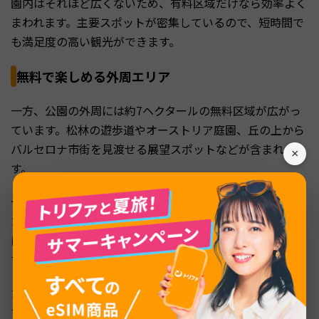
園内はそれほど広くないため、有料区域だけなら効率よく
まわれます。主要スポットが密集しているので、短時間で
も満足度の高い観光ができます。
無料で楽しめる外周エリア
一方、公園の外周には約7ヘクタールの無料区域が広がっ
ています。松林の遊歩道やオーストリア庭園、丘の上から
バルセロナ市街を見渡せる展望スポットなどが含まれま
×
す。
予約やチケットがなくても入れるため、散策だけを楽しみ
たい方には無料区域もおすすめです。緑豊かな小道を歩け
ば、観光地の喧騒から少し離れた静かな時間を過ごせま
す。
ただし、ガウディ建築の代表作は有料区域に集まっていま
す。せっかく訪れるなら、有料区域とあわせて楽しむのが