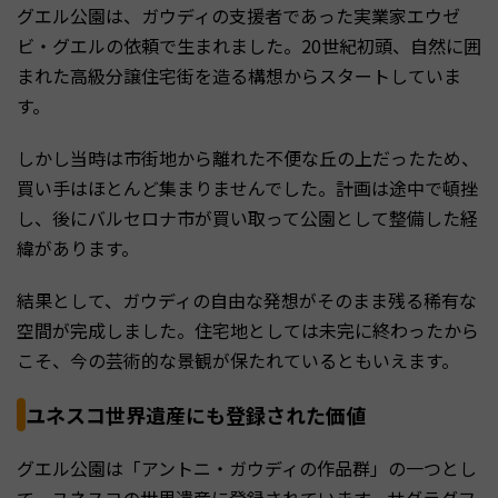
グエル公園は、ガウディの支援者であった実業家エウゼ
ビ・グエルの依頼で生まれました。20世紀初頭、自然に囲
まれた高級分譲住宅街を造る構想からスタートしていま
す。
しかし当時は市街地から離れた不便な丘の上だったため、
買い手はほとんど集まりませんでした。計画は途中で頓挫
し、後にバルセロナ市が買い取って公園として整備した経
緯があります。
結果として、ガウディの自由な発想がそのまま残る稀有な
空間が完成しました。住宅地としては未完に終わったから
こそ、今の芸術的な景観が保たれているともいえます。
ユネスコ世界遺産にも登録された価値
グエル公園は「アントニ・ガウディの作品群」の一つとし
て、ユネスコの世界遺産に登録されています。サグラダフ