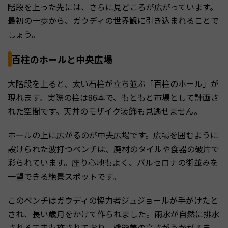
階段を上った先には、さらに見どころが広がっています。
最初の一歩から、ガウディの世界観に引き込まれることで
しょう。
百柱のホールと中央広場
大階段を上ると、太い石柱が立ち並ぶ「百柱のホール」が
現れます。実際の柱は86本で、もともと市場として計画さ
れた空間です。天井のモザイク装飾も見逃せません。
ホールの上に広がるのが中央広場です。広場を囲むように
設けられた波打つベンチは、廃材のタイルや食器の破片で
彩られています。座り心地もよく、バルセロナの街並みを
一望できる絶景スポットです。
このベンチはガウディの協力者ジュジョールが手がけたと
され、長い歳月をかけて作られました。雨水が自然に排水
される工夫も施されており、機能美の高さがうかがえま