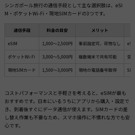
シンガポール旅行の通信手段として主な選択肢は、eSI
M・ポケットWi-Fi・現地SIMカードの3つです。
通信手段
料金の目安
メリット
eSIM
1,000〜2,500円
事前設定可、荷物なし
eS
ポケットWi-Fi
3,000〜5,000円
複数端末で共有可能
受
現地SIMカード
1,500〜3,000円
現地の電話番号取得
SI
コストパフォーマンスと手軽さを考えると、eSIMが最も
おすすめです。日本にいるうちにアプリから購入・設定で
き、到着後すぐにデータ通信が使えます。SIMカードの差
し替え作業も不要なため、スマホ操作に不慣れな方でも安
心です。