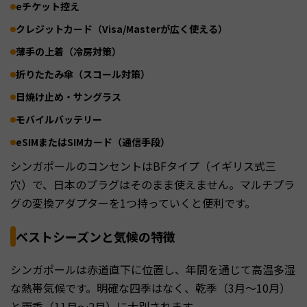
eチケット控え
クレジットカード（Visa/Masterが広く使える）
薄手の上着（冷房対策）
折りたたみ傘（スコール対策）
日焼け止め・サングラス
モバイルバッテリー
eSIMまたはSIMカード（通信手段）
シンガポールのコンセントはBFタイプ（イギリス式三
穴）で、日本のプラグはそのまま使えません。マルチプラ
グの変換アダプターを1つ持っていくと便利です。
ベストシーズンと気候の特徴
シンガポールは赤道直下に位置し、年間を通じて高温多湿
な熱帯気候です。明確な四季はなく、乾季（3月〜10月）
と雨季（11月〜2月）に大別されます。