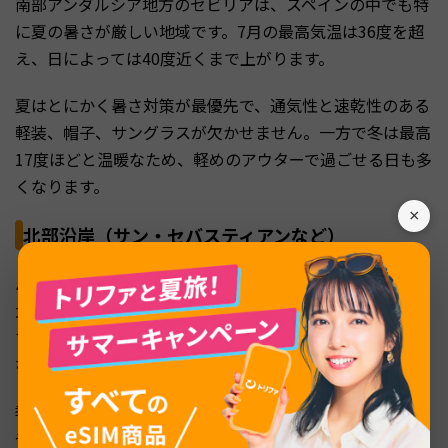
南部アンダルシア地方のセビリアは、スペインの中でも特
に夏の暑さが厳しい地域です。7月の最高気温は36度を超
え、日によっては40度近くまで上がります。
夏はとにかく暑さ対策が最優先で、通気性と速乾性のある
軽装、帽子、サングラスが欠かせません。一方で冬は最高
17度ほどと温暖なため、軽めのアウターで過ごせる日も多
くなります。
×
北部沿岸（サン・セバスティアンなど）
バスク地方のサン・セバスティアンをはじめとする北部の
大西洋沿岸は、スペインの中でも雨が多く涼しいエリアで
す。夏でも過ごしやすい気温が続き、内陸ほどの暑さには
なりません。
季節を問わず雨対策が重要なので、防水性のあるアウター
や折りたたみ傘を準備しておきましょう。夏でも長袖や羽