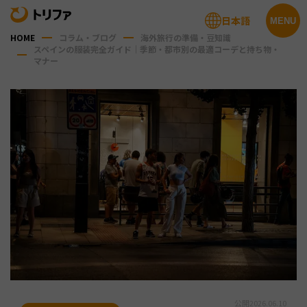
日本語
MENU
HOME
コラム・ブログ
海外旅行の準備・豆知識
スペインの服装完全ガイド｜季節・都市別の最適コーデと持ち物・
マナー
公開
2026.06.10