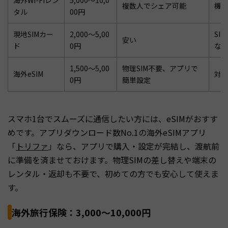
複数人でシェア可能
機
タル
00円
現地SIMカー
2,000〜5,00
SI
安い
ド
0円
な
1,500〜5,00
物理SIM不要、アプリで
海外eSIM
対
0円
簡単設定
スマホ1台でスムーズに通信したい方には、eSIMがおすす
めです。アプリダウンロード数No.1の海外eSIMアプリ
「
トリファ
」なら、アプリで購入・設定が完結し、渡航前
に準備を済ませておけます。物理SIMの差し替えや端末の
レンタル・返却も不要で、初めての方でも安心して使えま
す。
海外旅行保険：3,000〜10,000円