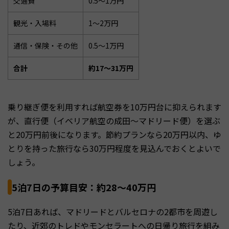
交通費
0.5〜1万円
観光・入場料
1〜2万円
通信・保険・その他
0.5〜1万円
合計
約17〜31万円
乗り継ぎ便を利用すれば航空券を10万円台に抑えられます
が、直行便（イベリア航空の成田〜マドリード便）を選ぶ
と20万円前後になります。節約プランなら20万円以内、ゆ
とりを持った旅行なら30万円程度を見込んでおくとよいで
しょう。
5泊7日の予算目安：約28〜40万円
5泊7日あれば、マドリードとバルセロナの2都市を周遊し
たり、近郊のトレドやモンセラートへの日帰り旅行を組み