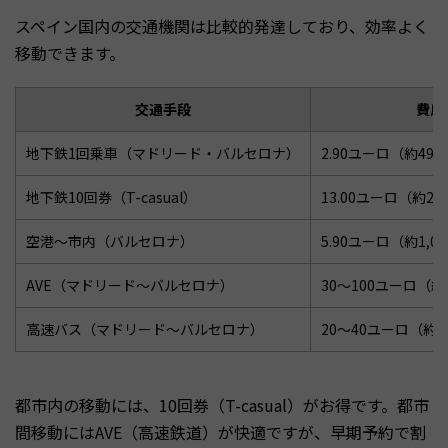
スペイン国内の交通機関は比較的発達しており、効率よく
移動できます。
交通手段
費用
地下鉄1回乗車（マドリード・バルセロナ）
2.90ユーロ（約49
地下鉄10回券（T-casual）
13.00ユーロ（約2,
空港〜市内（バルセロナ）
5.90ユーロ（約1,0
AVE（マドリード〜バルセロナ）
30〜100ユーロ（約5
高速バス（マドリード〜バルセロナ）
20〜40ユーロ（約3,
都市内の移動には、10回券（T-casual）がお得です。都市
間移動にはAVE（高速鉄道）が快適ですが、早期予約で割