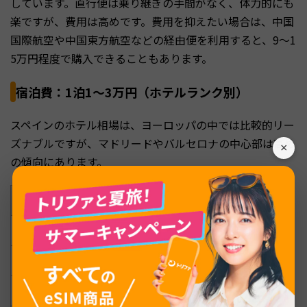
しています。直行便は乗り継ぎの手間がなく、体力的にも
楽ですが、費用は高めです。費用を抑えたい場合は、中国
国際航空や中国東方航空などの経由便を利用すると、9〜1
5万円程度で購入できることもあります。
宿泊費：1泊1〜3万円（ホテルランク別）
スペインのホテル相場は、ヨーロッパの中では比較的リー
ズナブルですが、マドリードやバルセロナの中心部は高め
×
の傾向にあります。
ホテルランク
1泊あたりの目安
ホステル・ゲストハウス
3,000〜6,000円
エコノミーホテル（2〜3つ星）
8,000〜15,000円
スタンダードホテル（3〜4つ星）
15,000〜25,000円