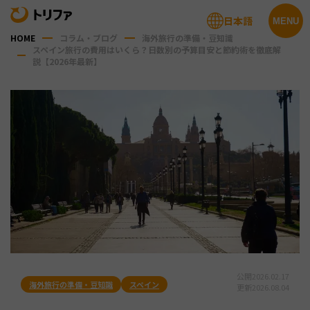
日本語
MENU
HOME
コラム・ブログ
海外旅行の準備・豆知識
スペイン旅行の費用はいくら？日数別の予算目安と節約術を徹底解
説【2026年最新】
公開
2026.02.17
海外旅行の準備・豆知識
スペイン
更新
2026.08.04