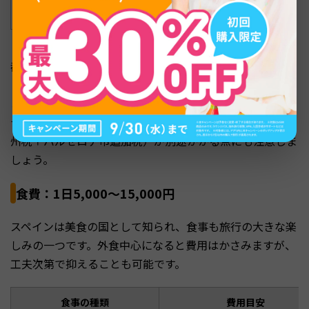
高級ホテル（4〜5つ星）
25,000〜50,000円
都市によっても相場は異なります。バルセロナやマドリー
ドは観光客が多いため割高ですが、グラナダやセビリアな
どの地方都市は比較的安く宿泊できます。また、バルセロ
ナでは1泊あたり約4〜7.5ユーロの宿泊税（カタルーニャ
州税＋バルセロナ市追加税）が別途かかる点にも注意しま
しょう。
食費：1日5,000〜15,000円
スペインは美食の国として知られ、食事も旅行の大きな楽
しみの一つです。外食中心になると費用はかさみますが、
工夫次第で抑えることも可能です。
食事の種類
費用目安