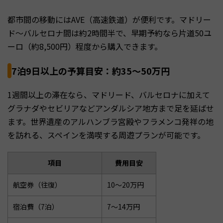
都市間の移動にはAVE（高速鉄道）が便利です。マドリー
ド〜バルセロナ間は約2時間半で、早期予約なら片道50ユ
ーロ（約8,500円）程度から購入できます。
7泊9日以上の予算目安：約35〜50万円
1週間以上の滞在なら、マドリード、バルセロナに加えて
グラナダやセビリアなどアンダルシア地方まで足を延ばせ
ます。世界遺産のアルハンブラ宮殿やフラメンコ発祥の地
を訪れる、スペインを満喫する周遊プランが可能です。
項目
費用目安
航空券（往復）
10〜20万円
宿泊費（7泊）
7〜14万円