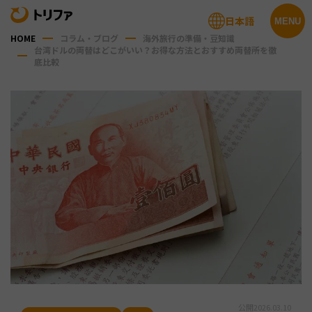
日本語
MENU
HOME
コラム・ブログ
海外旅行の準備・豆知識
台湾ドルの両替はどこがいい？お得な方法とおすすめ両替所を徹
底比較
公開
2026.03.10