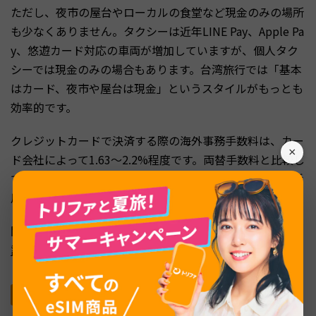
ただし、夜市の屋台やローカルの食堂など現金のみの場所
も少なくありません。タクシーは近年LINE Pay、Apple Pa
y、悠遊カード対応の車両が増加していますが、個人タク
シーでは現金のみの場合もあります。台湾旅行では「基本
はカード、夜市や屋台は現金」というスタイルがもっとも
効率的です。
クレジットカードで決済する際の海外事務手数料は、カー
×
ド会社によって1.63〜2.2%程度です。両替手数料と比較し
ても遜色ないため、対応店舗ではカード決済を積極的に活
用しましょう。
関連記事:
台湾旅行の費用はいくら？2泊3日の予算や内
訳、安くするコツも紹介
悠遊カード（EasyCard）で交通費と小額決済をカ
バー