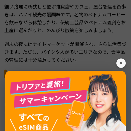
細い路地に所狭しと並ぶ雑貨店やカフェ、屋台を巡る街歩
きは、ハノイ観光の醍醐味です。名物のベトナムコーヒー
を飲みながら休憩したり、伝統工芸品やベトナム雑貨をお
土産に選んだりと、のんびり散策を楽しみましょう。
週末の夜にはナイトマーケットが開催され、さらに活気づ
きます。ただし、バイクや人が多いエリアなので、貴重品
の管理には十分注意してください。
×
ホアンキエム湖・タンロン遺跡
ホアンキエム湖はハノイの中心部に位置し、市民の憩いの
場として親しまれています。湖の中央には亀を祀った「玉
山祠」があり、赤い橋を渡って参拝できます。早朝には太
極拳をする地元の人々の姿も見られ、ハノイの日常を感じ
られるスポットです。