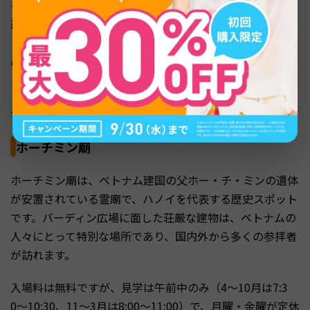
タンロン遺跡は、11世紀から約800年にわたりベトナムの
政治の中心だった場所で、2010年に世界文化遺産に登録
されました。ハノイの歴史や文化に興味がある方におすす
めの観光スポットです。
どちらもハノイ市内中心部にあるため、旧市街散策と合わ
せて効率よく観光できます。
ホーチミン廟
ホーチミン廟は、ベトナム建国の父ホー・チ・ミンの遺体
が安置されている霊廟で、ハノイを代表する歴史スポット
です。バーディン広場に面した荘厳な建物は、ベトナムの
人々にとって特別な場所であり、国内外から多くの参拝者
が訪れます。
入場料は無料ですが、見学は午前中のみ（4〜10月は7:3
0〜10:30、11〜3月は8:00〜11:00）で、月曜・金曜が定休