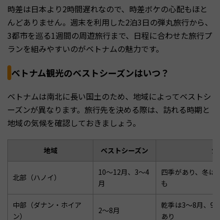
時差は日本より2時間遅れなので、時差ボケの心配もほと
んどありません。週末を利用した2泊3日の弾丸旅行から、
3都市を巡る1週間の周遊旅行まで、日程に合わせた旅行プ
ランを組みやすいのがベトナムの魅力です。
ベトナム観光のベストシーズンはいつ？
ベトナムは南北に長い国土のため、地域によってベストシ
ーズンが異なります。旅行先を決める際は、訪れる時期と
地域の気候を確認しておきましょう。
地域
ベストシーズン
気
10〜12月、3〜4
四季があり、冬は
北部（ハノイ）
月
も
中部（ダナン・ホイア
乾季は3〜8月、9
2〜8月
ン）
あり