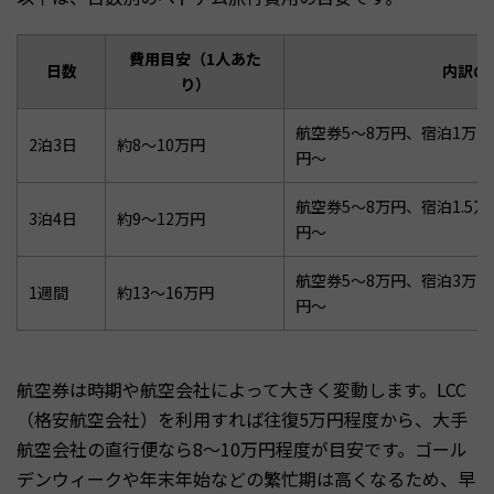
費用目安（1人あた
日数
内訳の
り）
航空券5〜8万円、宿泊1万
2泊3日
約8〜10万円
円〜
航空券5〜8万円、宿泊1.5
3泊4日
約9〜12万円
円〜
航空券5〜8万円、宿泊3万
1週間
約13〜16万円
円〜
航空券は時期や航空会社によって大きく変動します。LCC
（格安航空会社）を利用すれば往復5万円程度から、大手
航空会社の直行便なら8〜10万円程度が目安です。ゴール
デンウィークや年末年始などの繁忙期は高くなるため、早