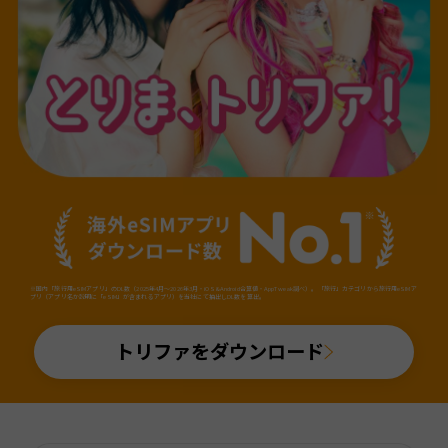
※国内「旅行用eSIMアプリ」のDL数（2025年4月～2026年3月・iOS&Android合算値・AppTweak調べ）。「旅行」カテゴリから旅行用eSIMア
プリ（アプリ名か説明に「eSIM」が含まれるアプリ）を当社にて抽出しDL数を算出。
トリファをダウンロード