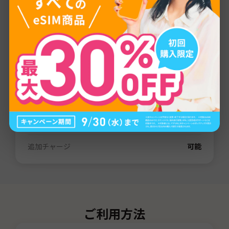
プロバイダー
LTE
通信量
1GB
/
3GB
/
5GB
/
10GB
/
20GB
/
30GB
/
80GB
/
無制限
有効期間
3日間
/
7日間
/
15日間
/
31日間
/
60日間
電話番号（SMS）
なし
デザリング
可能
追加チャージ
可能
ご利用方法