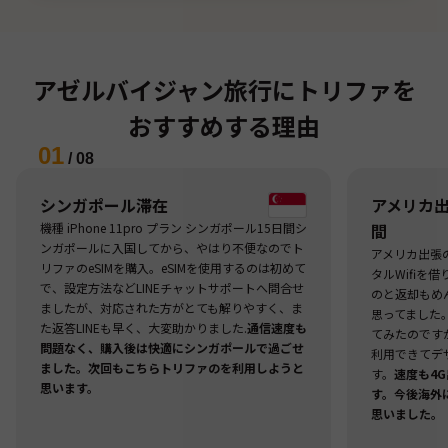
アゼルバイジャン旅行にトリファを
おすすめする理由
01
/
08
シンガポール滞在
アメリカ出張
機種 iPhone 11pro プラン シンガポール15日間シ
間
ンガポールに入国してから、やはり不便なのでト
アメリカ出張
リファのeSIMを購入。eSIMを使用するのは初めて
タルWifiを
で、設定方法などLINEチャットサポートへ問合せ
のと返却もめ
ましたが、対応された方がとても解りやすく、ま
思ってました
た返答LINEも早く、大変助かりました.
通信速度も
てみたのですが
問題なく、購入後は快適にシンガポールで過ごせ
利用できてデ
ました。次回もこちらトリファのを利用しようと
す。
速度も4
思います。
す。今後海外
思いました。