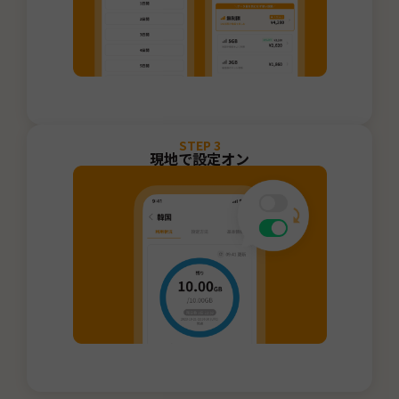
STEP
3
現地で設定オン