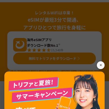
レンタルWiFiは卒業！
eSIMが最短3分で開通、
アプリひとつで旅行を身軽に
海外eSIMアプリ
ダウンロード数No.1
※
15,540
件
無料でトリファをダウンロード
×
※国内「旅行用eSIMアプリ」のDL数（2025年4月～2026年3月・iOS&Android合算値・AppTweak調べ）。「旅行」カテゴリから旅行用eSIMアプ
リ（アプリ名か説明に「eSIM」が含まれるアプリ）を当社にて抽出しDL数を算出。
基本情報
ネットワーク
Nar Mobile/Bakcell