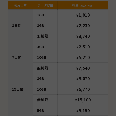
利用日数
データ容量
料金
（税込み/日別）
1,010
1GB
¥
2,230
3
日間
3GB
¥
3,740
無制限
¥
2,510
3GB
¥
5,210
7
日間
10GB
¥
7,540
無制限
¥
3,070
3GB
¥
5,770
15
日間
10GB
¥
15,100
無制限
¥
5,150
5GB
¥