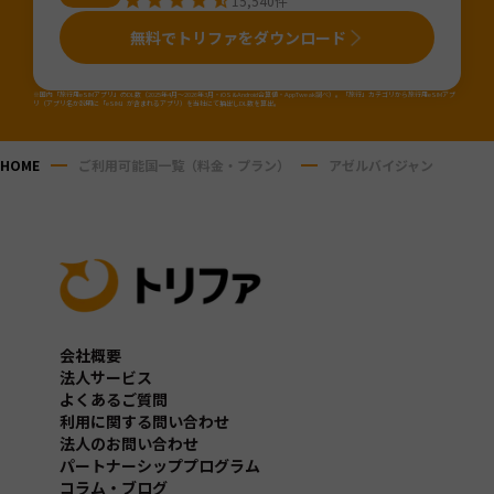
15,540
件
無料でトリファをダウンロード
※国内「旅行用eSIMアプリ」のDL数（2025年4月～2026年3月・iOS&Android合算値・AppTweak調べ）。「旅行」カテゴリから旅行用eSIMアプ
リ（アプリ名か説明に「eSIM」が含まれるアプリ）を当社にて抽出しDL数を算出。
HOME
ご利用可能国一覧（料金・プラン）
アゼルバイジャン
会社概要
法人サービス
よくあるご質問
利用に関する問い合わせ
法人のお問い合わせ
パートナーシッププログラム
コラム・ブログ