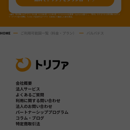
※国内「旅行用eSIMアプリ」のDL数（2025年4月～2026年3月・iOS&Android合算値・AppTweak調べ）。「旅行」カテゴリから旅行用eSIMアプ
リ（アプリ名か説明に「eSIM」が含まれるアプリ）を当社にて抽出しDL数を算出。
HOME
ご利用可能国一覧（料金・プラン）
バルバドス
会社概要
法人サービス
よくあるご質問
利用に関する問い合わせ
法人のお問い合わせ
パートナーシッププログラム
コラム・ブログ
特定商取引法