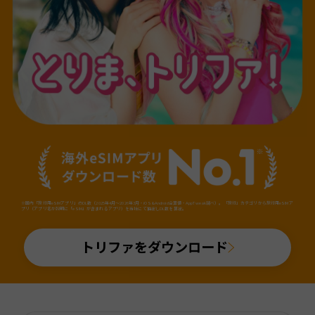
※国内「旅行用eSIMアプリ」のDL数（2025年4月～2026年3月・iOS&Android合算値・AppTweak調べ）。「旅行」カテゴリから旅行用eSIMア
プリ（アプリ名か説明に「eSIM」が含まれるアプリ）を当社にて抽出しDL数を算出。
トリファをダウンロード