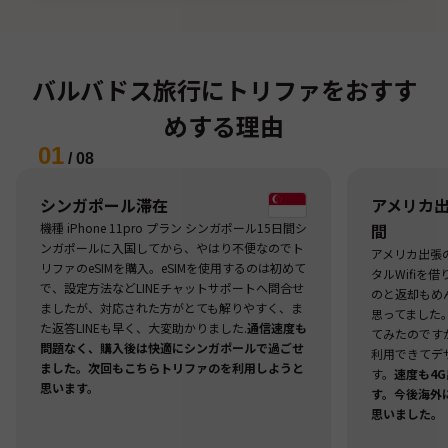
バルバドス旅行にトリファをおすす
めする理由
01
/
08
シンガポール滞在
アメリカ出張
機種 iPhone 11pro プラン シンガポール15日間シ
間
ンガポールに入国してから、やはり不便なのでト
アメリカ出張
リファのeSIMを購入。eSIMを使用するのは初めて
タルWifiを
で、設定方法などLINEチャットサポートへ問合せ
のと返却もめ
ましたが、対応された方がとても解りやすく、ま
思ってました
た返答LINEも早く、大変助かりました.
通信速度も
てみたのですが
問題なく、購入後は快適にシンガポールで過ごせ
利用できてデ
ました。次回もこちらトリファのを利用しようと
す。
速度も4
思います。
す。今後海外
思いました。