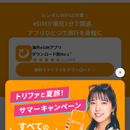
レンタルWiFiは卒業！
eSIMが最短3分で開通、
アプリひとつで旅行を身軽に
海外eSIMアプリ
ダウンロード数No.1
※
15,540
件
無料でトリファをダウンロード
×
※国内「旅行用eSIMアプリ」のDL数（2025年4月～2026年3月・iOS&Android合算値・AppTweak調べ）。「旅行」カテゴリから旅行用eSIMアプ
リ（アプリ名か説明に「eSIM」が含まれるアプリ）を当社にて抽出しDL数を算出。
基本情報
ネットワーク
Flow