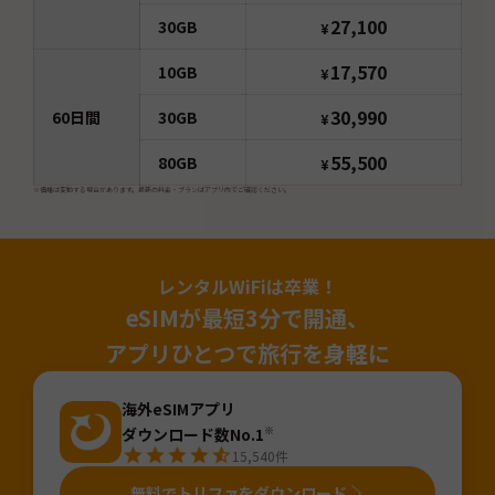
27,100
30GB
¥
17,570
10GB
¥
30,990
60
日間
30GB
¥
55,500
80GB
¥
※価格は変動する場合があります。最新の料金・プランはアプリ内でご確認ください。
レンタルWiFiは卒業！
eSIMが最短3分で開通、
アプリひとつで旅行を身軽に
海外eSIMアプリ
ダウンロード数No.1
※
15,540
件
無料でトリファをダウンロード