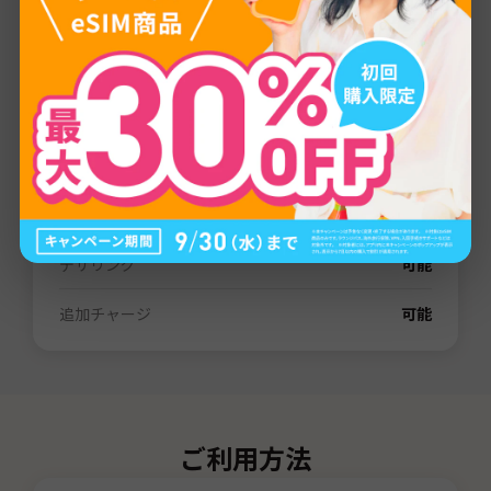
プロバイダー
LTE
通信量
1GB
/
3GB
/
5GB
/
10GB
/
15GB
/
20GB
/
30GB
/
80GB
有効期間
3日間
/
7日間
/
15日間
/
31日間
/
60日間
電話番号（SMS）
なし
デザリング
可能
追加チャージ
可能
ご利用方法