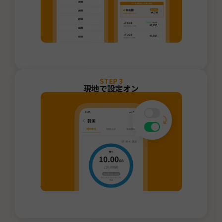
STEP
3
現地で設定オン