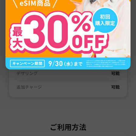
プロバイダー
LTE/5G
通信量
1GB
/
3GB
/
5GB
/
10GB
/
20GB
/
30GB
/
80GB
/
無制限
有効期間
3日間
/
7日間
/
15日間
/
31日間
/
60日間
電話番号（SMS）
なし
デザリング
可能
追加チャージ
可能
ご利用方法