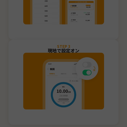
STEP
3
現地で設定オン