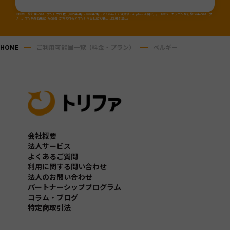
※国内「旅行用eSIMアプリ」のDL数（2025年4月～2026年3月・iOS&Android合算値・AppTweak調べ）。「旅行」カテゴリから旅行用eSIMアプ
リ（アプリ名か説明に「eSIM」が含まれるアプリ）を当社にて抽出しDL数を算出。
HOME
ご利用可能国一覧（料金・プラン）
ベルギー
会社概要
法人サービス
よくあるご質問
利用に関する問い合わせ
法人のお問い合わせ
パートナーシッププログラム
コラム・ブログ
特定商取引法