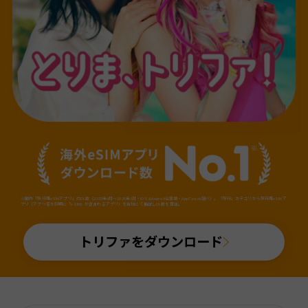
※国内「旅行用eSIMアプリ」のDL数（2025年4月～2026年3月・iOS&Android合算値・AppTweak調べ）。「旅行」カテゴリから旅行用eSIMア
プリ（アプリ名か説明に「eSIM」が含まれるアプリ）を当社にて抽出しDL数を算出。
トリファをダウンロード