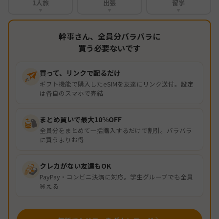
1人旅
出張
留学
▼
▼
▼
幹事さん、全員分バラバラに
買う必要ないです
買って、リンクで配るだけ
ギフト機能で購入したeSIMを友達にリンク送付。設定
は各自のスマホで完結
まとめ買いで最大10%OFF
全員分をまとめて一括購入するだけで割引。バラバラ
に買うよりお得
クレカがない友達もOK
PayPay・コンビニ決済に対応。学生グループでも全員
買える