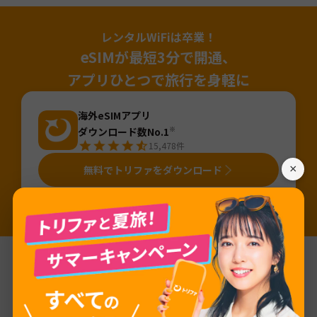
レンタルWiFiは卒業！
eSIMが最短3分で開通、
アプリひとつで旅行を身軽に
海外eSIMアプリ
ダウンロード数No.1
※
15,478
件
×
無料でトリファをダウンロード
※国内「旅行用eSIMアプリ」のDL数（2025年4月～2026年3月・iOS&Android合算値・AppTweak調べ）。「旅行」カテゴリから旅行用eSIMアプ
リ（アプリ名か説明に「eSIM」が含まれるアプリ）を当社にて抽出しDL数を算出。
基本情報
ネットワーク
PROXIMUS / KPN / Mobistar