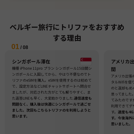
ベルギー旅行にトリファをおすすめ
する理由
01
/
08
シンガポール滞在
アメリカ出張
機種 iPhone 11pro プラン シンガポール15日間シ
間
ンガポールに入国してから、やはり不便なのでト
アメリカ出張
リファのeSIMを購入。eSIMを使用するのは初めて
タルWifiを
で、設定方法などLINEチャットサポートへ問合せ
のと返却もめ
ましたが、対応された方がとても解りやすく、ま
思ってました
た返答LINEも早く、大変助かりました.
通信速度も
てみたのですが
問題なく、購入後は快適にシンガポールで過ごせ
利用できてデ
ました。次回もこちらトリファのを利用しようと
す。
速度も4
思います。
す。今後海外
思いました。