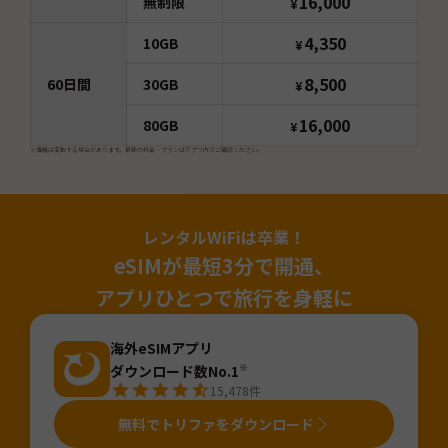
16,000
無制限
¥
4,350
10GB
¥
8,500
60
日間
30GB
¥
16,000
80GB
¥
※価格は変動する場合があります。最新の料金・プランはアプリ内でご確認ください。
レンタルWiFiは卒業！
eSIMが最短3分で開通、
アプリひとつで旅行を身軽に
海外eSIMアプリ
ダウンロード数No.1
※
15,478
件
無料でトリファをダウンロード