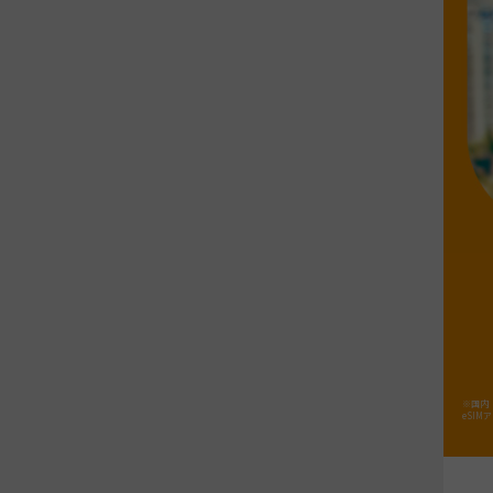
※国内「
eSI