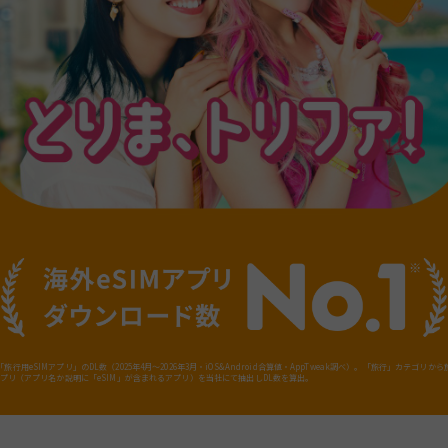
旅行用eSIMアプリ」のDL数（2025年4月～2026年3月・iOS&Android合算値・AppTweak調べ）。「旅行」カテゴリか
Mアプリ（アプリ名か説明に「eSIM」が含まれるアプリ）を当社にて抽出しDL数を算出。