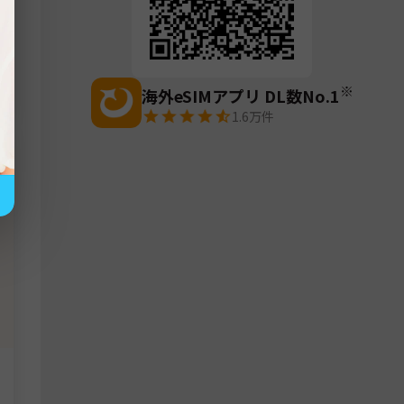
※
海外eSIMアプリ DL数No.1
1.6万
件