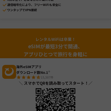
通信暗号化により、フリーWiFiも安全に
ワンタップでVPN接続
レンタルWiFiは卒業！
eSIMが最短3分で開通、
アプリひとつで旅行を身軽に
海外eSIMアプリ
ダウンロード数No.1
※
15,507
件
＼ スマホでQRを読み取ってスタート！／