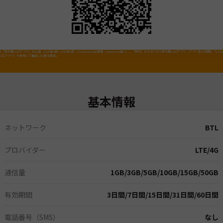
「旅行用eSIMアプリ」のDL数（2025年4月～2026年3月・iOS&Android合算値・AppTweak調べ）。「旅行」カテゴリから旅行用eSIMアプリ（アプリ名か説明に「eSI
れるアプリ）を当社にて抽出しDL数を算出。
基本情報
ネットワーク
BTL
プロバイダー
LTE/4G
通信量
1GB
/
3GB
/
5GB
/
10GB
/
15GB
/
50GB
有効期間
3日間
/
7日間
/
15日間
/
31日間
/
60日間
電話番号（SMS）
なし