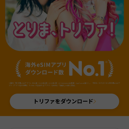
※国内「旅行用eSIMアプリ」のDL数（2025年4月～2026年3月・iOS&Android合算値・AppTweak調べ）。「旅行」カテゴリから旅行用eSIMア
プリ（アプリ名か説明に「eSIM」が含まれるアプリ）を当社にて抽出しDL数を算出。
トリファをダウンロード