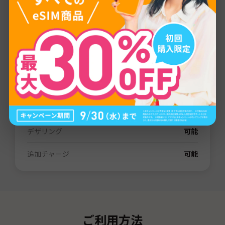
Elisa EMT
プロバイダー
LTE/4G
通信量
1GB
/
3GB
/
5GB
/
10GB
/
20GB
/
30GB
/
80GB
/
無制限
有効期間
3日間
/
7日間
/
15日間
/
31日間
/
60日間
電話番号（SMS）
なし
デザリング
可能
追加チャージ
可能
ご利用方法