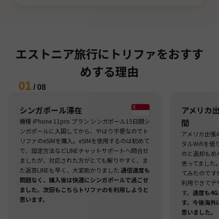
エストニア旅行にトリファをおすす
めする理由
01
/
08
シンガポール滞在
アメリカ出張
機種 iPhone 11pro プラン シンガポール15日間シ
間
ンガポールに入国してから、やはり不便なのでト
アメリカ出張
リファのeSIMを購入。eSIMを使用するのは初めて
タルWifiを
で、設定方法などLINEチャットサポートへ問合せ
のと返却もめ
ましたが、対応された方がとても解りやすく、ま
思ってました
た返答LINEも早く、大変助かりました.
通信速度も
てみたのですが
問題なく、購入後は快適にシンガポールで過ごせ
利用できてデ
ました。次回もこちらトリファのを利用しようと
す。
速度も4
思います。
す。今後海外
思いました。