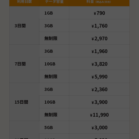
利用日数
データ容量
料金
（税込み/日別）
790
1GB
¥
1,760
3
日間
3GB
¥
2,970
無制限
¥
1,960
3GB
¥
3,820
7
日間
10GB
¥
5,990
無制限
¥
2,360
3GB
¥
3,900
15
日間
10GB
¥
11,990
無制限
¥
3,000
5GB
¥