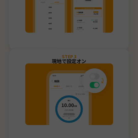
STEP
3
現地で設定オン