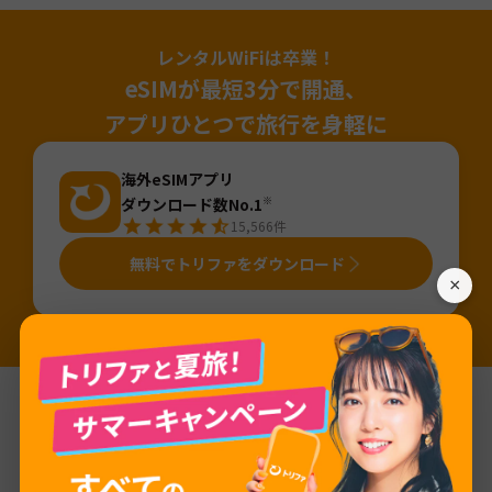
レンタルWiFiは卒業！
eSIMが最短3分で開通、
アプリひとつで旅行を身軽に
海外eSIMアプリ
ダウンロード数No.1
※
15,566
件
無料でトリファをダウンロード
×
※国内「旅行用eSIMアプリ」のDL数（2025年4月～2026年3月・iOS&Android合算値・AppTweak調べ）。「旅行」カテゴリから旅行用eSIMアプ
リ（アプリ名か説明に「eSIM」が含まれるアプリ）を当社にて抽出しDL数を算出。
基本情報
ネットワーク
EMT GSM, Tele2, Elisa Eesti, Tele2 /