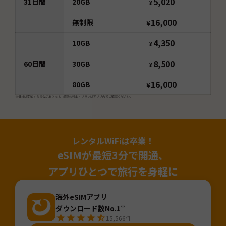
5,020
31
日間
20GB
¥
16,000
無制限
¥
4,350
10GB
¥
8,500
60
日間
30GB
¥
16,000
80GB
¥
※価格は変動する場合があります。最新の料金・プランはアプリ内でご確認ください。
レンタルWiFiは卒業！
eSIMが最短3分で開通、
アプリひとつで旅行を身軽に
海外eSIMアプリ
ダウンロード数No.1
※
15,566
件