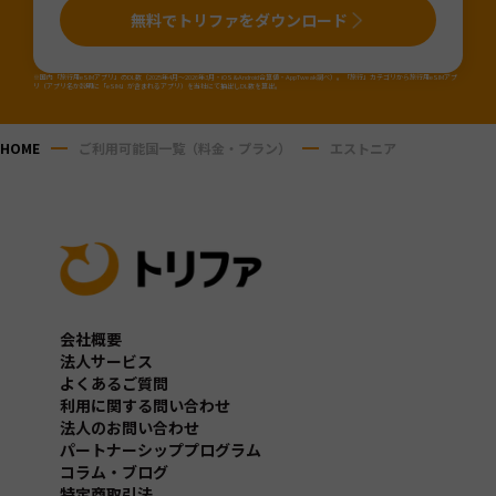
無料でトリファをダウンロード
※国内「旅行用eSIMアプリ」のDL数（2025年4月～2026年3月・iOS&Android合算値・AppTweak調べ）。「旅行」カテゴリから旅行用eSIMアプ
リ（アプリ名か説明に「eSIM」が含まれるアプリ）を当社にて抽出しDL数を算出。
HOME
ご利用可能国一覧（料金・プラン）
エストニア
会社概要
法人サービス
よくあるご質問
利用に関する問い合わせ
法人のお問い合わせ
パートナーシッププログラム
コラム・ブログ
特定商取引法