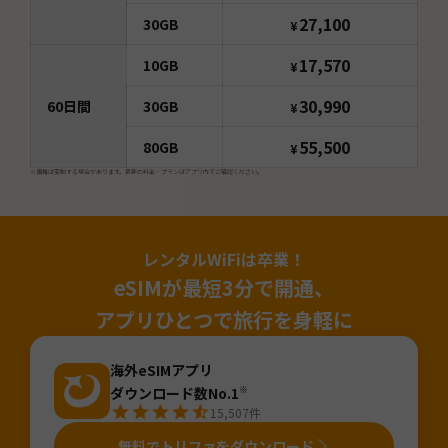
27,100
30GB
¥
17,570
10GB
¥
30,990
60
日間
30GB
¥
55,500
80GB
¥
※価格は変動する場合があります。最新の料金・プランはアプリ内でご確認ください。
レンタルWiFiは卒業！
eSIMが最短3分で開通、
アプリひとつで旅行を身軽に
海外eSIMアプリ
ダウンロード数No.1
※
15,507
件
無料でトリファをダウンロード