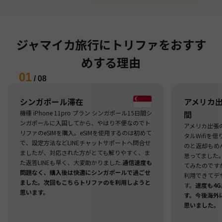
ジャマイカ旅行にトリファをおすす
めする理由
01
/
08
シンガポール滞在
アメリカ出張
機種 iPhone 11pro プラン シンガポール15日間シ
間
ンガポールに入国してから、やはり不便なのでト
アメリカ出張
リファのeSIMを購入。eSIMを使用するのは初めて
タルWifiを
で、設定方法などLINEチャットサポートへ問合せ
のと返却もめ
ましたが、対応された方がとても解りやすく、ま
思ってました
た返答LINEも早く、大変助かりました.
通信速度も
てみたのですが
問題なく、購入後は快適にシンガポールで過ごせ
利用できてデ
ました。次回もこちらトリファのを利用しようと
す。
速度も4
思います。
す。今後海外
思いました。