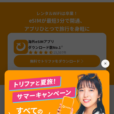
レンタルWiFiは卒業！
eSIMが最短3分で開通、
アプリひとつで旅行を身軽に
海外eSIMアプリ
ダウンロード数No.1
※
15,507
件
無料でトリファをダウンロード
×
※国内「旅行用eSIMアプリ」のDL数（2025年4月～2026年3月・iOS&Android合算値・AppTweak調べ）。「旅行」カテゴリから旅行用eSIMアプ
リ（アプリ名か説明に「eSIM」が含まれるアプリ）を当社にて抽出しDL数を算出。
基本情報
ネットワーク
Flow