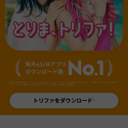
※国内「旅行用eSIMアプリ」のDL数（2025年4月～2026年3月・iOS&Android合算値・AppTweak調べ）。「旅行」カテゴリから旅行用eSIMア
プリ（アプリ名か説明に「eSIM」が含まれるアプリ）を当社にて抽出しDL数を算出。
トリファをダウンロード