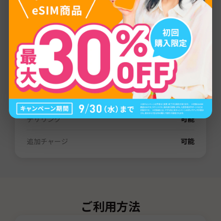
プロバイダー
LTE
通信量
1GB
/
3GB
/
5GB
/
10GB
/
15GB
/
20GB
/
30GB
/
80GB
有効期間
3日間
/
7日間
/
15日間
/
31日間
/
60日間
電話番号（SMS）
なし
デザリング
可能
追加チャージ
可能
ご利用方法