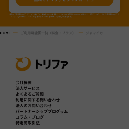
※国内「旅行用eSIMアプリ」のDL数（2025年4月～2026年3月・iOS&Android合算値・AppTweak調べ）。「旅行」カテゴリから旅行用eSIMアプ
リ（アプリ名か説明に「eSIM」が含まれるアプリ）を当社にて抽出しDL数を算出。
HOME
ご利用可能国一覧（料金・プラン）
ジャマイカ
会社概要
法人サービス
よくあるご質問
利用に関する問い合わせ
法人のお問い合わせ
パートナーシッププログラム
コラム・ブログ
特定商取引法