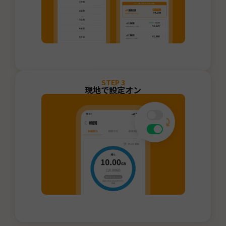
STEP
3
現地で設定オン