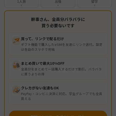
1人旅
出張
留学
▼
▼
▼
幹事さん、全員分バラバラに
買う必要ないです
買って、リンクで配るだけ
ギフト機能で購入したeSIMを友達にリンク送付。設定
は各自のスマホで完結
まとめ買いで最大10%OFF
全員分をまとめて一括購入するだけで割引。バラバラ
に買うよりお得
クレカがない友達もOK
PayPay・コンビニ決済に対応。学生グループでも全員
買える