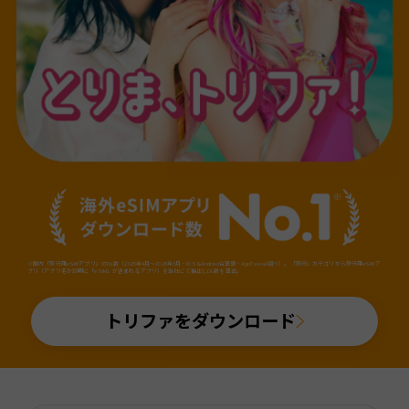
※国内「旅行用eSIMアプリ」のDL数（2025年4月～2026年3月・iOS&Android合算値・AppTweak調べ）。「旅行」カテゴリから旅行用eSIMア
プリ（アプリ名か説明に「eSIM」が含まれるアプリ）を当社にて抽出しDL数を算出。
トリファをダウンロード