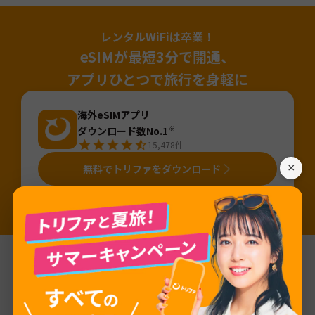
レンタルWiFiは卒業！
eSIMが最短3分で開通、
アプリひとつで旅行を身軽に
海外eSIMアプリ
ダウンロード数No.1
※
15,478
件
×
無料でトリファをダウンロード
※国内「旅行用eSIMアプリ」のDL数（2025年4月～2026年3月・iOS&Android合算値・AppTweak調べ）。「旅行」カテゴリから旅行用eSIMアプ
リ（アプリ名か説明に「eSIM」が含まれるアプリ）を当社にて抽出しDL数を算出。
基本情報
ネットワーク
TELE2, LMT GSM, Tele2