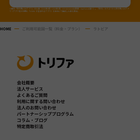
※国内「旅行用eSIMアプリ」のDL数（2025年4月～2026年3月・iOS&Android合算値・AppTweak調べ）。「旅行」カテゴリから旅行用eSIMアプ
リ（アプリ名か説明に「eSIM」が含まれるアプリ）を当社にて抽出しDL数を算出。
HOME
ご利用可能国一覧（料金・プラン）
ラトビア
会社概要
法人サービス
よくあるご質問
利用に関する問い合わせ
法人のお問い合わせ
パートナーシッププログラム
コラム・ブログ
特定商取引法