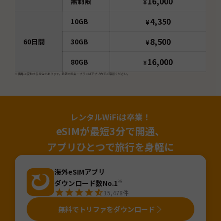
16,000
無制限
¥
4,350
10GB
¥
8,500
60
日間
30GB
¥
16,000
80GB
¥
※価格は変動する場合があります。最新の料金・プランはアプリ内でご確認ください。
レンタルWiFiは卒業！
eSIMが最短3分で開通、
アプリひとつで旅行を身軽に
海外eSIMアプリ
ダウンロード数No.1
※
15,478
件
無料でトリファをダウンロード