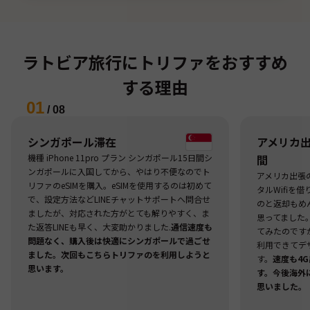
ラトビア旅行にトリファをおすすめ
する理由
01
/
08
シンガポール滞在
アメリカ出張
機種 iPhone 11pro プラン シンガポール15日間シ
間
ンガポールに入国してから、やはり不便なのでト
アメリカ出張
リファのeSIMを購入。eSIMを使用するのは初めて
タルWifiを
で、設定方法などLINEチャットサポートへ問合せ
のと返却もめ
ましたが、対応された方がとても解りやすく、ま
思ってました
た返答LINEも早く、大変助かりました.
通信速度も
てみたのですが
問題なく、購入後は快適にシンガポールで過ごせ
利用できてデ
ました。次回もこちらトリファのを利用しようと
す。
速度も4
思います。
す。今後海外
思いました。