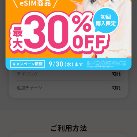
プロバイダー
LTE/4G
通信量
1GB
/
3GB
/
5GB
/
10GB
/
20GB
/
30GB
/
80GB
/
無制限
有効期間
3日間
/
7日間
/
15日間
/
31日間
/
60日間
電話番号（SMS）
なし
デザリング
可能
追加チャージ
可能
ご利用方法