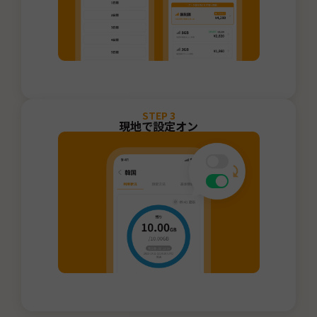
STEP
3
現地で設定オン