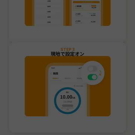
STEP
3
現地で設定オン