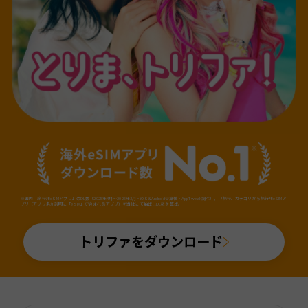
※国内「旅行用eSIMアプリ」のDL数（2025年4月～2026年3月・iOS&Android合算値・AppTweak調べ）。「旅行」カテゴリから旅行用eSIMア
プリ（アプリ名か説明に「eSIM」が含まれるアプリ）を当社にて抽出しDL数を算出。
トリファをダウンロード