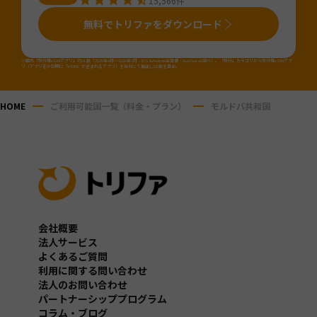
15,566
件
無料でトリファをダウンロード
※国内「旅行用eSIMアプリ」のDL数（2025年4月～2026年3月・iOS&Android合算値・AppTweak調べ）。「旅行」カテゴリから旅行用eSIMアプ
リ（アプリ名か説明に「eSIM」が含まれるアプリ）を当社にて抽出しDL数を算出。
HOME
ご利用可能国一覧（料金・プラン）
モルドバ共和国
会社概要
法人サービス
よくあるご質問
利用に関する問い合わせ
法人のお問い合わせ
パートナーシッププログラム
コラム・ブログ