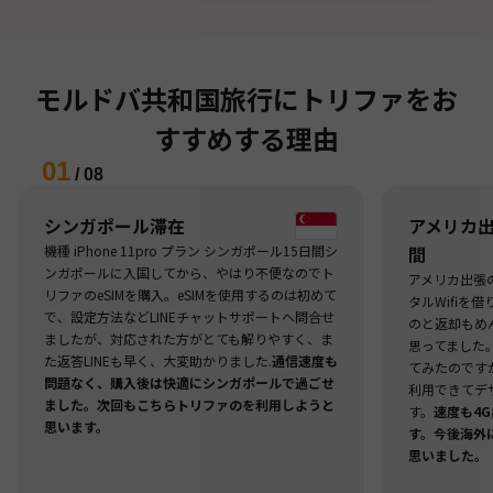
モルドバ共和国旅行にトリファをお
すすめする理由
01
/
08
シンガポール滞在
アメリカ出張
機種 iPhone 11pro プラン シンガポール15日間シ
間
ンガポールに入国してから、やはり不便なのでト
アメリカ出張
リファのeSIMを購入。eSIMを使用するのは初めて
タルWifiを
で、設定方法などLINEチャットサポートへ問合せ
のと返却もめ
ましたが、対応された方がとても解りやすく、ま
思ってました
た返答LINEも早く、大変助かりました.
通信速度も
てみたのですが
問題なく、購入後は快適にシンガポールで過ごせ
利用できてデ
ました。次回もこちらトリファのを利用しようと
す。
速度も4
思います。
す。今後海外
思いました。