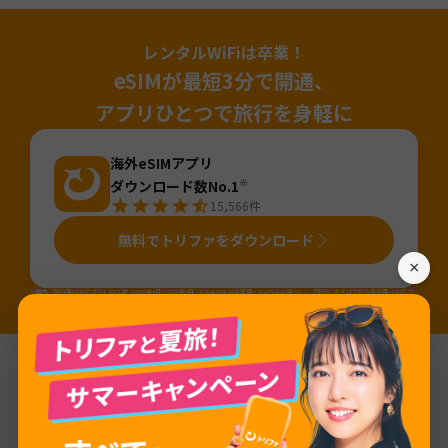
レンタルWiFiは卒業！
eSIMが最短3分で開通、
アプリひとつで旅行を身軽に
海外eSIMアプリ
ダウンロード数No.1
※
15,566
件
無料でトリファをダウンロード
×
※国内「旅行用eSIMアプリ」のDL数（2025年4月～2026年3月・iOS&Android合算値・AppTweak調べ）。「旅行」カテゴリから旅行用eSIMアプ
リ（アプリ名か説明に「eSIM」が含まれるアプリ）を当社にて抽出しDL数を算出。
基本情報
ネットワーク
Orange Moldova, Orange