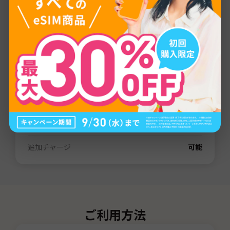
プロバイダー
LTE
通信量
1GB
/
3GB
/
5GB
/
10GB
/
20GB
/
30GB
/
80GB
/
無制限
有効期間
3日間
/
7日間
/
15日間
/
31日間
/
60日間
電話番号（SMS）
なし
デザリング
可能
追加チャージ
可能
ご利用方法