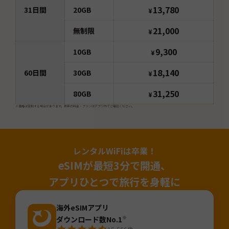
13,780
31
日間
20GB
¥
21,000
無制限
¥
9,300
10GB
¥
18,140
60
日間
30GB
¥
31,250
80GB
¥
※価格は変動する場合があります。最新の料金・プランはアプリ内でご確認ください。
レンタルWiFiは卒業！
eSIMが最短3分で開通、
アプリひとつで旅行を身軽に
海外eSIMアプリ
ダウンロード数No.1
※