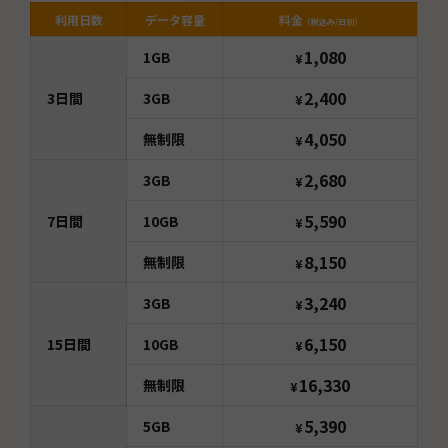
利用日数
データ容量
料金
（税込み/日別）
1,080
1GB
¥
2,400
3
日間
3GB
¥
4,050
無制限
¥
2,680
3GB
¥
5,590
7
日間
10GB
¥
8,150
無制限
¥
3,240
3GB
¥
6,150
15
日間
10GB
¥
16,330
無制限
¥
5,390
5GB
¥