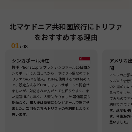
北マケドニア共和国旅行にトリファ
をおすすめする理由
01
/
08
シンガポール滞在
アメリカ出張
機種 iPhone 11pro プラン シンガポール15日間シ
間
ンガポールに入国してから、やはり不便なのでト
アメリカ出張
リファのeSIMを購入。eSIMを使用するのは初めて
タルWifiを
で、設定方法などLINEチャットサポートへ問合せ
のと返却もめ
ましたが、対応された方がとても解りやすく、ま
思ってました
た返答LINEも早く、大変助かりました.
通信速度も
てみたのですが
問題なく、購入後は快適にシンガポールで過ごせ
利用できてデ
ました。次回もこちらトリファのを利用しようと
す。
速度も4
思います。
す。今後海外
思いました。