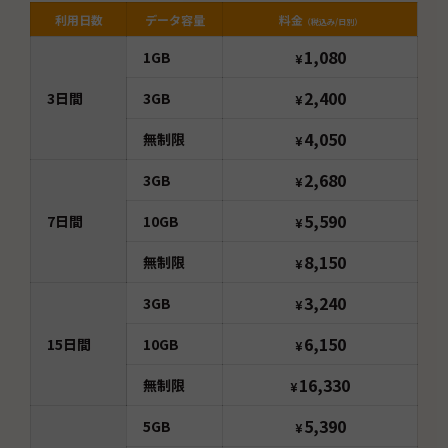
利用日数
データ容量
料金
（税込み/日別）
1,080
1GB
¥
2,400
3
日間
3GB
¥
4,050
無制限
¥
2,680
3GB
¥
5,590
7
日間
10GB
¥
8,150
無制限
¥
3,240
3GB
¥
6,150
15
日間
10GB
¥
16,330
無制限
¥
5,390
5GB
¥