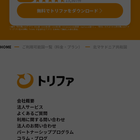
15,507
件
無料でトリファをダウンロード
※国内「旅行用eSIMアプリ」のDL数（2025年4月～2026年3月・iOS&Android合算値・AppTweak調べ）。「旅行」カテゴリから旅行用eSIMアプ
リ（アプリ名か説明に「eSIM」が含まれるアプリ）を当社にて抽出しDL数を算出。
HOME
ご利用可能国一覧（料金・プラン）
北マケドニア共和国
会社概要
法人サービス
よくあるご質問
利用に関する問い合わせ
法人のお問い合わせ
パートナーシッププログラム
コラム・ブログ