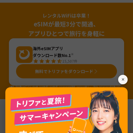
レンタルWiFiは卒業！
eSIMが最短3分で開通、
アプリひとつで旅行を身軽に
海外eSIMアプリ
ダウンロード数No.1
※
15,507
件
無料でトリファをダウンロード
×
※国内「旅行用eSIMアプリ」のDL数（2025年4月～2026年3月・iOS&Android合算値・AppTweak調べ）。「旅行」カテゴリから旅行用eSIMアプ
リ（アプリ名か説明に「eSIM」が含まれるアプリ）を当社にて抽出しDL数を算出。
基本情報
ネットワーク
one.Vip DOO Skopje