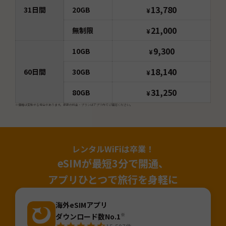
13,780
31
日間
20GB
¥
21,000
無制限
¥
9,300
10GB
¥
18,140
60
日間
30GB
¥
31,250
80GB
¥
※価格は変動する場合があります。最新の料金・プランはアプリ内でご確認ください。
レンタルWiFiは卒業！
eSIMが最短3分で開通、
アプリひとつで旅行を身軽に
海外eSIMアプリ
ダウンロード数No.1
※