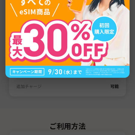
プロバイダー
3G
通信量
1GB
/
3GB
/
5GB
/
10GB
/
20GB
/
30GB
/
80GB
/
無制限
有効期間
3日間
/
7日間
/
15日間
/
31日間
/
60日間
電話番号（SMS）
なし
デザリング
可能
追加チャージ
可能
ご利用方法