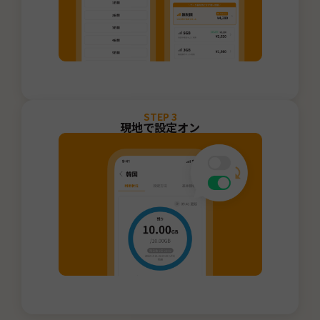
STEP
3
現地で設定オン