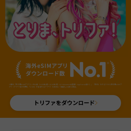
※国内「旅行用eSIMアプリ」のDL数（2025年4月～2026年3月・iOS&Android合算値・AppTweak調べ）。「旅行」カテゴリから旅行用eSIMア
プリ（アプリ名か説明に「eSIM」が含まれるアプリ）を当社にて抽出しDL数を算出。
トリファをダウンロード