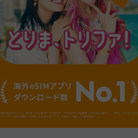
旅行用eSIMアプリ」のDL数（2025年4月～2026年3月・iOS&Android合算値・AppTweak調べ）。「旅行」カテゴリか
Mアプリ（アプリ名か説明に「eSIM」が含まれるアプリ）を当社にて抽出しDL数を算出。