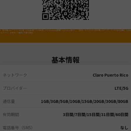
「旅行用eSIMアプリ」のDL数（2025年4月～2026年3月・iOS&Android合算値・AppTweak調べ）。「旅行」カテゴリから旅行用eSIMアプリ（アプリ名か説明に「eSI
れるアプリ）を当社にて抽出しDL数を算出。
基本情報
ネットワーク
Claro Puerto Rico
プロバイダー
LTE/5G
通信量
1GB
/
3GB
/
5GB
/
10GB
/
15GB
/
20GB
/
30GB
/
80GB
有効期間
3日間
/
7日間
/
15日間
/
31日間
/
60日間
電話番号（SMS）
なし