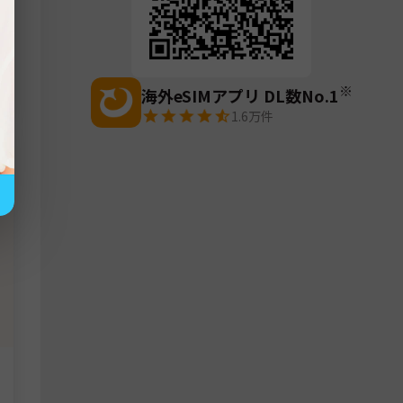
※
海外eSIMアプリ DL数No.1
1.6万
件