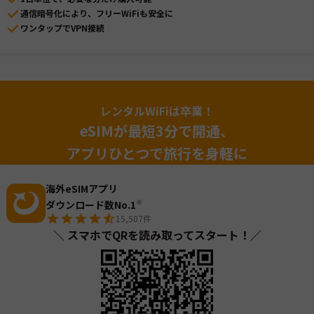
通信暗号化により、フリーWiFiも安全に
ワンタップでVPN接続
レンタルWiFiは卒業！
eSIMが最短3分で開通、
アプリひとつで旅行を身軽に
海外eSIMアプリ
ダウンロード数No.1
※
15,507
件
＼ スマホでQRを読み取ってスタート！／