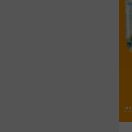
※国内「
eSI