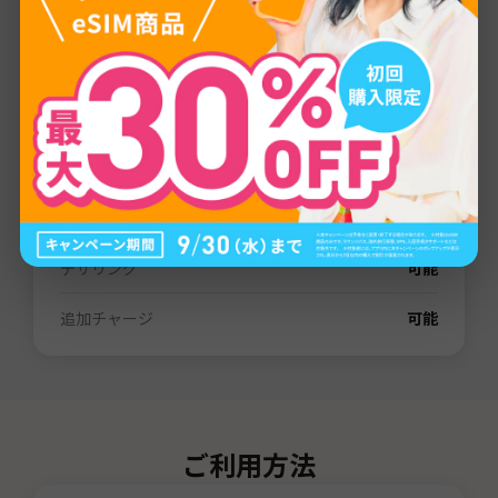
プロバイダー
LTE/4G/5G
通信量
1GB
/
3GB
/
5GB
/
10GB
/
20GB
/
30GB
/
80GB
/
無制限
有効期間
3日間
/
7日間
/
15日間
/
31日間
/
60日間
電話番号（SMS）
なし
デザリング
可能
追加チャージ
可能
ご利用方法