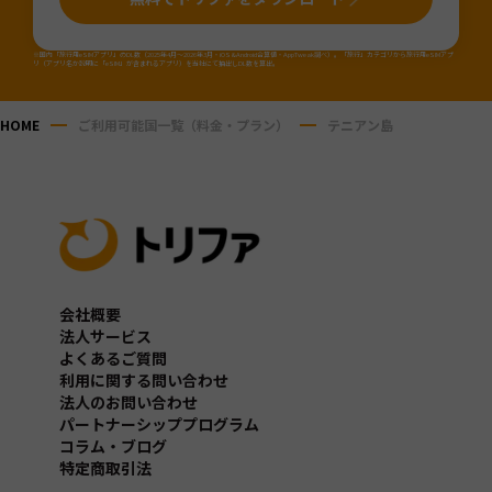
※国内「旅行用eSIMアプリ」のDL数（2025年4月～2026年3月・iOS&Android合算値・AppTweak調べ）。「旅行」カテゴリから旅行用eSIMアプ
リ（アプリ名か説明に「eSIM」が含まれるアプリ）を当社にて抽出しDL数を算出。
HOME
ご利用可能国一覧（料金・プラン）
テニアン島
会社概要
法人サービス
よくあるご質問
利用に関する問い合わせ
法人のお問い合わせ
パートナーシッププログラム
コラム・ブログ
特定商取引法