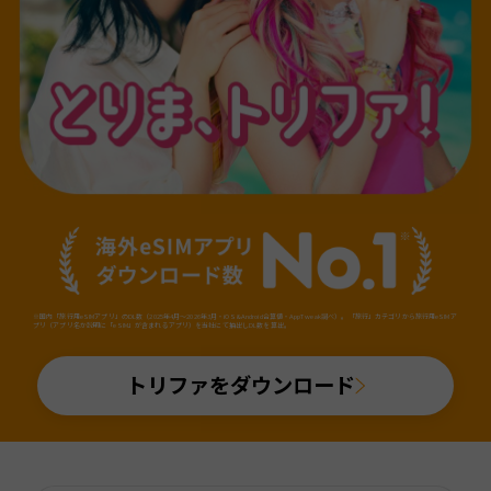
※国内「旅行用eSIMアプリ」のDL数（2025年4月～2026年3月・iOS&Android合算値・AppTweak調べ）。「旅行」カテゴリから旅行用eSIMア
プリ（アプリ名か説明に「eSIM」が含まれるアプリ）を当社にて抽出しDL数を算出。
トリファをダウンロード