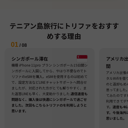
テニアン島旅行にトリファをおすす
めする理由
01
/
08
シンガポール滞在
アメリカ出張
機種 iPhone 11pro プラン シンガポール15日間シ
間
ンガポールに入国してから、やはり不便なのでト
アメリカ出張
リファのeSIMを購入。eSIMを使用するのは初めて
タルWifiを
で、設定方法などLINEチャットサポートへ問合せ
のと返却もめ
ましたが、対応された方がとても解りやすく、ま
思ってました
た返答LINEも早く、大変助かりました.
通信速度も
てみたのですが
問題なく、購入後は快適にシンガポールで過ごせ
利用できてデ
ました。次回もこちらトリファのを利用しようと
す。
速度も4
思います。
す。今後海外
思いました。