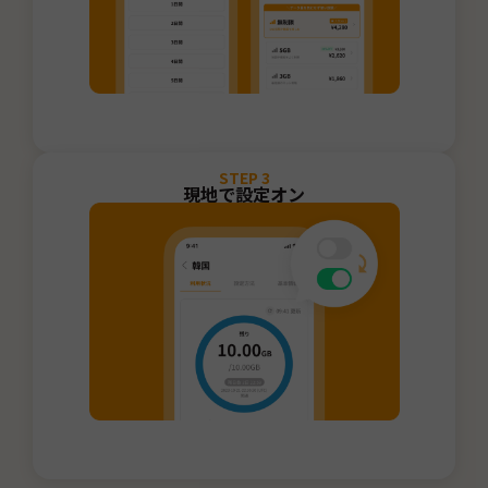
STEP
3
現地で設定オン