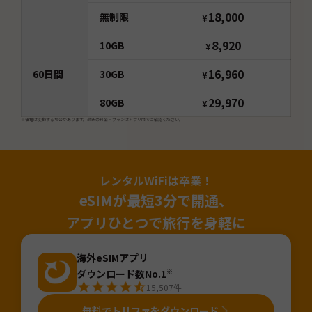
18,000
無制限
¥
8,920
10GB
¥
16,960
60
日間
30GB
¥
29,970
80GB
¥
※価格は変動する場合があります。最新の料金・プランはアプリ内でご確認ください。
レンタルWiFiは卒業！
eSIMが最短3分で開通、
アプリひとつで旅行を身軽に
海外eSIMアプリ
ダウンロード数No.1
※
15,507
件
無料でトリファをダウンロード