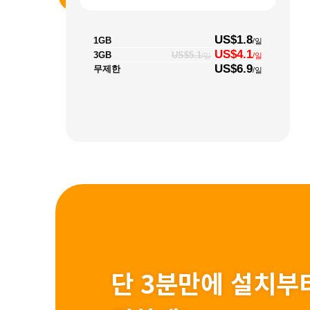
US$1.8
1GB
/일
US$4.1
3GB
US$5.1
/일
/일
US$6.9
무제한
/일
단 3분만에 설치부