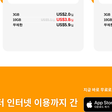
US$2.0
3GB
3GB
/일
US$3.8
10GB
10GB
US$5.1
/일
/일
US$5.9
무제한
무제
/일
지금 바로 무료로
터 인터넷 이용까지 간