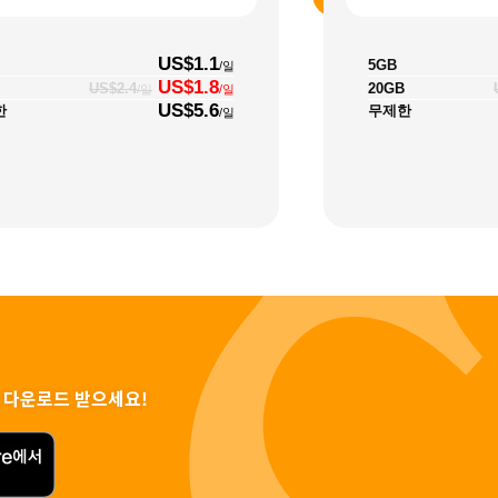
US$1.1
5GB
/일
US$1.8
20GB
US$2.4
/일
/일
US$5.6
한
무제한
/일
 다운로드 받으세요!