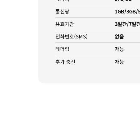
통신량
1GB/3GB/
유효기간
3일간/7일간
전화번호(SMS)
없음
테더링
가능
추가 충전
가능