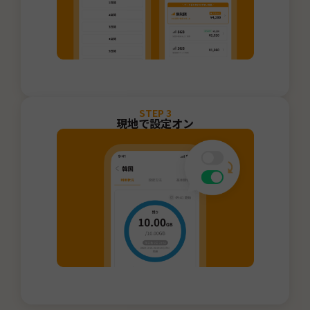
STEP
3
現地で設定オン