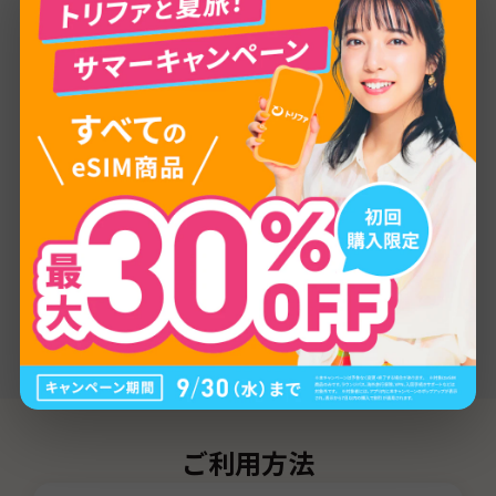
プロバイダー
LTE/5G
通信量
1GB
/
3GB
/
5GB
/
10GB
/
20GB
/
30GB
/
80GB
/
無制限
有効期間
3日間
/
7日間
/
15日間
/
31日間
/
60日間
電話番号（SMS）
なし
デザリング
可能
追加チャージ
可能
ご利用方法