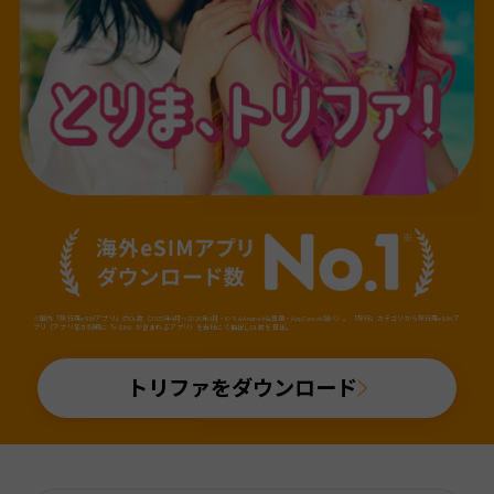
※国内「旅行用eSIMアプリ」のDL数（2025年4月～2026年3月・iOS&Android合算値・AppTweak調べ）。「旅行」カテゴリから旅行用eSIMア
プリ（アプリ名か説明に「eSIM」が含まれるアプリ）を当社にて抽出しDL数を算出。
トリファをダウンロード