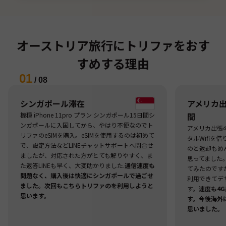
オーストリア旅行にトリファをおす
すめする理由
01
/
08
シンガポール滞在
アメリカ出張
機種 iPhone 11pro プラン シンガポール15日間シ
間
ンガポールに入国してから、やはり不便なのでト
アメリカ出張
リファのeSIMを購入。eSIMを使用するのは初めて
タルWifiを
で、設定方法などLINEチャットサポートへ問合せ
のと返却もめ
ましたが、対応された方がとても解りやすく、ま
思ってました
た返答LINEも早く、大変助かりました.
通信速度も
てみたのですが
問題なく、購入後は快適にシンガポールで過ごせ
利用できてデ
ました。次回もこちらトリファのを利用しようと
す。
速度も4
思います。
す。今後海外
思いました。