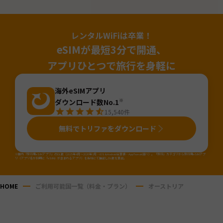
レンタルWiFiは卒業！
eSIMが最短3分で開通、
アプリひとつで旅行を身軽に
海外eSIMアプリ
ダウンロード数No.1
※
15,540
件
無料でトリファをダウンロード
※国内「旅行用eSIMアプリ」のDL数（2025年4月～2026年3月・iOS&Android合算値・AppTweak調べ）。「旅行」カテゴリから旅行用eSIMアプ
リ（アプリ名か説明に「eSIM」が含まれるアプリ）を当社にて抽出しDL数を算出。
HOME
ご利用可能国一覧（料金・プラン）
オーストリア