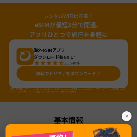
レンタルWiFiは卒業！
eSIMが最短3分で開通、
アプリひとつで旅行を身軽に
海外eSIMアプリ
ダウンロード数No.1
※
15,540
件
無料でトリファをダウンロード
※国内「旅行用eSIMアプリ」のDL数（2025年4月～2026年3月・iOS&Android合算値・AppTweak調べ）。「旅行」カテゴリから旅行用eSIMアプ
リ（アプリ名か説明に「eSIM」が含まれるアプリ）を当社にて抽出しDL数を算出。
×
基本情報
ネットワーク
3AT / Orange / A1